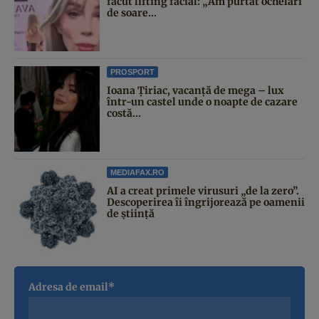
făcut lifting facial: „Am purtat ochelari
de soare...
PROSPORT
Ioana Țiriac, vacanță de mega – lux
într-un castel unde o noapte de cazare
costă...
MEDIAFAX.RO
AI a creat primele virusuri „de la zero”.
Descoperirea îi îngrijorează pe oamenii
de știință
Adresa de email*