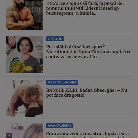
IREAL ce a ajuns să facă, la pușcărie,
temutul BEBINO! Liderul interlop
bucureștean, trimis la...
G4FOOD
Poți slăbi fără să faci sport?
Nutriționistul Tania Fântână explică ce
contează cu adevărat în...
RAZI CU LACRIMI
BANCUL ZILEI. Badea Gheorghe: – Nu
pot face dragoste!
AVANTAJE.RO
Cum arată vedeta noastră, după ce și-a