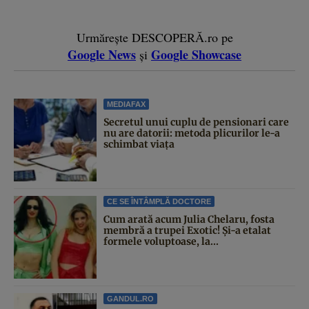
Urmărește DESCOPERĂ.ro pe
Google News
Google Showcase
și
MEDIAFAX
Secretul unui cuplu de pensionari care
nu are datorii: metoda plicurilor le-a
schimbat viața
CE SE ÎNTÂMPLĂ DOCTORE
Cum arată acum Julia Chelaru, fosta
membră a trupei Exotic! Și-a etalat
formele voluptoase, la...
GANDUL.RO