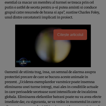
esential ca macar un membru al turmei se treaca prin cel
putin o astfel de seceta pentru a-si putea aminti si conduce
grupul catre resursele de hrana si apa”, sustine Charles Foley,
unul dintre cercetatorii implicati in proiect.
Citește articolul
Oamenii de stiinta trag, insa, un semnal de alarma asupra
protectiei precare de care se bucura aceste animale in
prezent. „Uciderea exemplarelor varstnice poate insemna
eliminarea unei turme intregi, mai ales in conditiile actuale
in care perioadele secetoase sunt intensificate de incalzirea
globala. Eliminarea elefantilor batrani poate nu va avea efecte
imediate dar, cu siguranta, se va vedea in momentul in care o