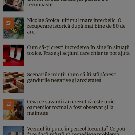
recunoaște
Nicolae Stoica, ultimul mare interbelic. O
recuperare istorică după mai bine de 80 de
ani
Cum să-ți crești încrederea în sine în situații
toxice. Fraze și acțiuni care chiar te pot ajuta
Scenariile minții. Cum să îți stăpânești
gândurile negative și anxietatea
Ceva ce savanții au crezut că este unic
oamenilor tocmai a fost observat și la
maimuțe
Vecinul îți pune în pericol locuința? Ce poți
face dacă refuză să remedieze problema