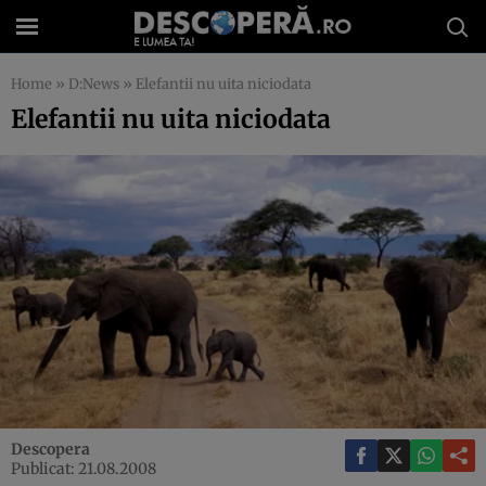
Home
»
D:News
»
Elefantii nu uita niciodata
Elefantii nu uita niciodata
Descopera
Publicat: 21.08.2008