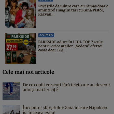
Poveştile de iubire care au rămas doar o
amintire! Imagini tari cu Gina Pistol,
Răzvan...
GO4IT.RO
PARKSIDE aduce în LIDL TOP 7 scule
pentru orice atelier. „Vedeta” ofertei
costă doar 129...
Cele mai noi articole
De ce copiii crescuți fără telefoane au devenit
adulți mai fericiți?
Începutul sfârşitului: Ziua în care Napoleon
îşi începea exilul