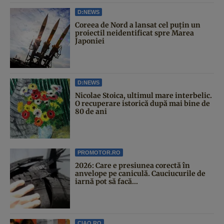
D:NEWS
Coreea de Nord a lansat cel puțin un
proiectil neidentificat spre Marea
Japoniei
D:NEWS
Nicolae Stoica, ultimul mare interbelic.
O recuperare istorică după mai bine de
80 de ani
PROMOTOR.RO
2026: Care e presiunea corectă în
anvelope pe caniculă. Cauciucurile de
iarnă pot să facă...
CIAO.RO