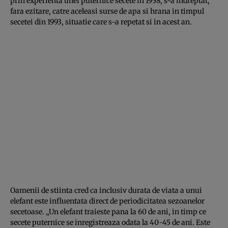
prin experienta unei puternice secete in 1958, s-a indreptat,
fara ezitare, catre aceleasi surse de apa si hrana in timpul
secetei din 1993, situatie care s-a repetat si in acest an.
Oamenii de stiinta cred ca inclusiv durata de viata a unui
elefant este influentata direct de periodicitatea sezoanelor
secetoase. „Un elefant traieste pana la 60 de ani, in timp ce
secete puternice se inregistreaza odata la 40-45 de ani. Este