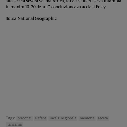
alta seceta severa va lovi Africa, iar acest lucru se va intampla
in maxim 10-20 de ani”, concluzioneaza acelasi Foley.
Sursa:National Geographic
Tags:
braconaj
elefant
incalzire globala
memorie
seceta
tanzania