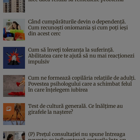
Când cumpărăturile devin o dependență.
Cum recunoști oniomania și cum poți ieși
din acest cerc
Cum să înveți toleranța la suferință.
Abilitatea care te ajută să nu mai reacționezi
impulsiv
Cum ne formează copilăria relațiile de adulți.
Povestea psihologului care a schimbat felul
în care înțelegem iubirea
Test de cultură generală. Ce înălțime au
girafele la naștere?
(P) Prețul consultației nu spune întreaga
poveste: ce influențează costurile într-un