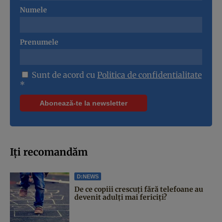
Numele
Prenumele
Sunt de acord cu
Politica de confidentialitate
*
Iți recomandăm
D:NEWS
De ce copiii crescuți fără telefoane au
devenit adulți mai fericiți?