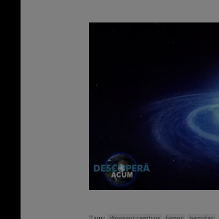
Tags:
dinozaur carnivor
femur
necrofag