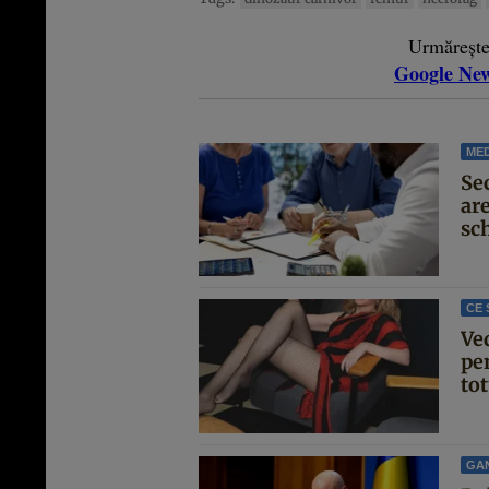
Urmăreșt
Google Ne
MED
Se
are
sc
CE 
Ve
pen
tot
GA