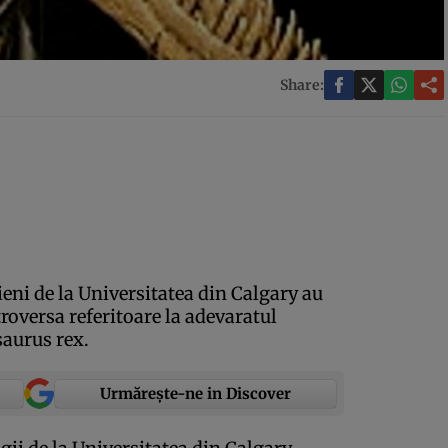
Share:
eni de la Universitatea din Calgary au
troversa referitoare la adevaratul
saurus rex.
Urmărește-ne in Discover