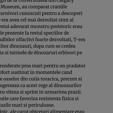
gii de la Universitatea din Calgary
ll Museum, au comparat craniile
 carnivori cunoscuti pentru a descoperi
-rex avea cel mai dezvoltat simt al
estui adevarat monstru preistoric erau
e prezente la restul speciilor de
lbilor olfactivi foarte dezvoltati, T-rex
ltor dinozauri, dupa cum se credea
a si turmele de dinozaruri erbivori pe
onsiderate prea mari pentru un pradator
e efort sustinut in momentele cand
e oaselor din cutia toracica, precum si
sugereaza ca acest rege al dinozaurilor
ru viteza si sprint in urmarirea prazii.
tie care favoriza rezistenta fizica si
razile mari si periculoase.
ipic, ale carui obiceiuri alimentare erau