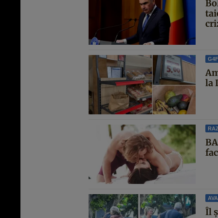
Bo
ta
cri
G4
Am
la
RAZ
BA
fa
AVA
Îl 