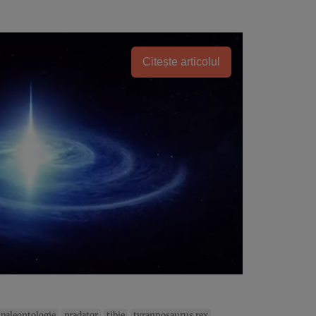
Citește articolul
paleontologie
pradator
tibie
tyrannosaurus rex