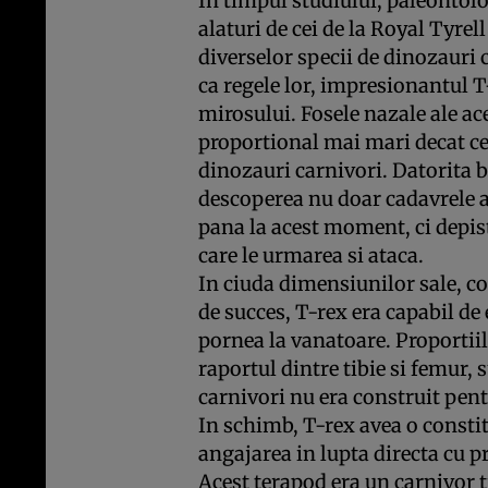
In timpul studiului, paleontolo
alaturi de cei de la Royal Tyre
diverselor specii de dinozauri
ca regele lor, impresionantul T
mirosului. Fosele nazale ale ac
proportional mai mari decat cel
dinozauri carnivori. Datorita bu
descoperea nu doar cadavrele a
pana la acest moment, ci depist
care le urmarea si ataca.
In ciuda dimensiunilor sale, c
de succes, T-rex era capabil d
pornea la vanatoare. Proportiil
raportul dintre tibie si femur, 
carnivori nu era construit pent
In schimb, T-rex avea o constitu
angajarea in lupta directa cu p
Acest terapod era un carnivor t