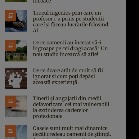
încoace
Trucul ingenios prin care un
profesor i-a prins pe studenții
care își făceau lucrările folosind
AI
De ce oamenii au încetat să-i
îngroape pe cei dragi acasă? Un
nou studiu încearcă să afle!
De ce doare atât de mult să fii
ignorat și cum poți depăși
această experiență
Tinerii și angajații din medii
defavorizate, cei mai vulnerabili
la extinderea carierelor
profesionale
Oasele sunt mult mai dinamice
decât credeau oamenii de știință.