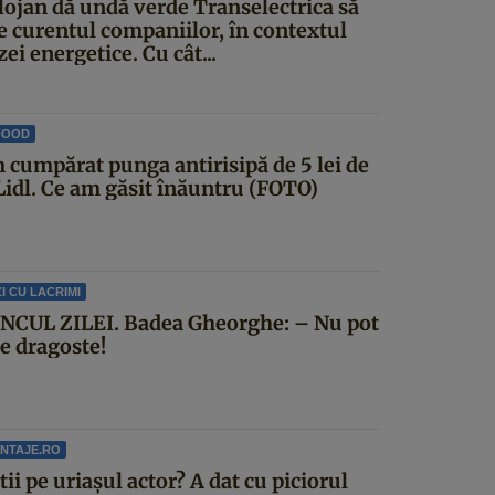
lojan dă undă verde Transelectrica să
ie curentul companiilor, în contextul
zei energetice. Cu cât...
FOOD
 cumpărat punga antirisipă de 5 lei de
 Lidl. Ce am găsit înăuntru (FOTO)
I CU LACRIMI
NCUL ZILEI. Badea Gheorghe: – Nu pot
ce dragoste!
NTAJE.RO
știi pe uriașul actor? A dat cu piciorul