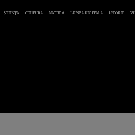
ȘTIINȚĂ
CULTURĂ
NATURĂ
LUMEA DIGITALĂ
ISTORIE
V