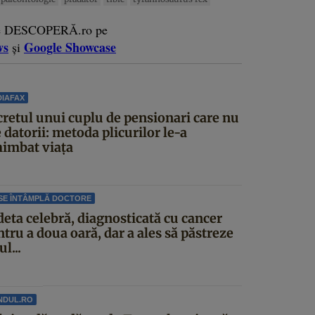
e DESCOPERĂ.ro pe
ws
Google Showcase
și
IAFAX
cretul unui cuplu de pensionari care nu
 datorii: metoda plicurilor le-a
himbat viața
SE ÎNTÂMPLĂ DOCTORE
deta celebră, diagnosticată cu cancer
tru a doua oară, dar a ales să păstreze
ul...
NDUL.RO