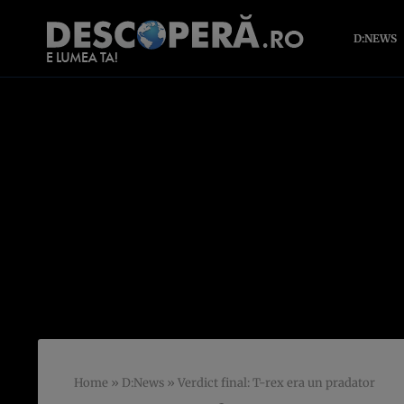
D:NEWS
Home
»
D:News
»
Verdict final: T-rex era un pradator