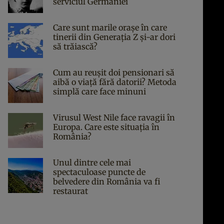
serviciul Germaniei
Care sunt marile orașe în care
tinerii din Generația Z și-ar dori
să trăiască?
Cum au reușit doi pensionari să
aibă o viață fără datorii? Metoda
simplă care face minuni
Virusul West Nile face ravagii în
Europa. Care este situația în
România?
Unul dintre cele mai
spectaculoase puncte de
belvedere din România va fi
restaurat