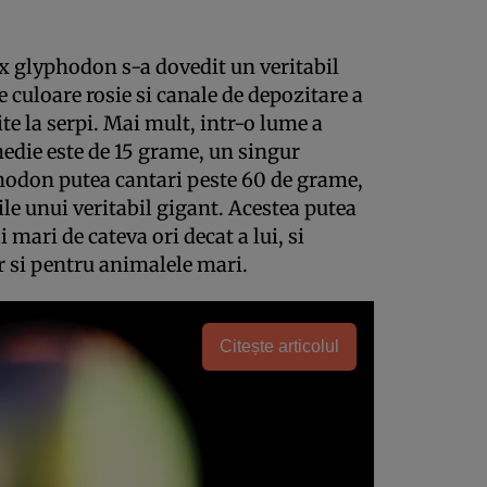
x glyphodon s-a dovedit un veritabil
 culoare rosie si canale de depozitare a
te la serpi. Mai mult, intr-o lume a
medie este de 15 grame, un singur
odon putea cantari peste 60 de grame,
ile unui veritabil gigant. Acestea putea
 mari de cateva ori decat a lui, si
r si pentru animalele mari.
Citește articolul