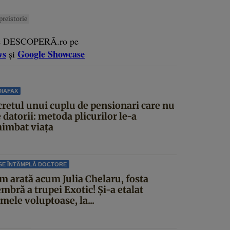
preistorie
e DESCOPERĂ.ro pe
ws
Google Showcase
și
IAFAX
cretul unui cuplu de pensionari care nu
 datorii: metoda plicurilor le-a
himbat viața
SE ÎNTÂMPLĂ DOCTORE
m arată acum Julia Chelaru, fosta
mbră a trupei Exotic! Și-a etalat
mele voluptoase, la...