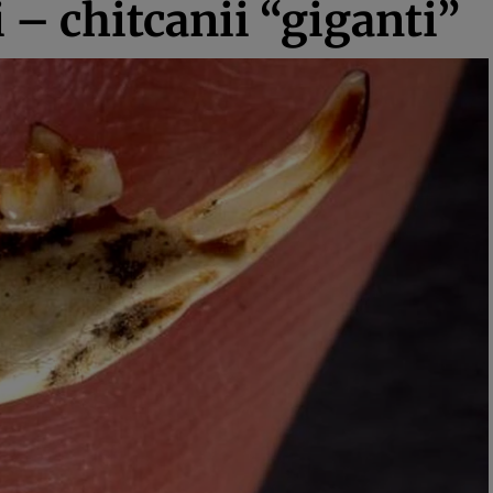
i – chitcanii “giganti”