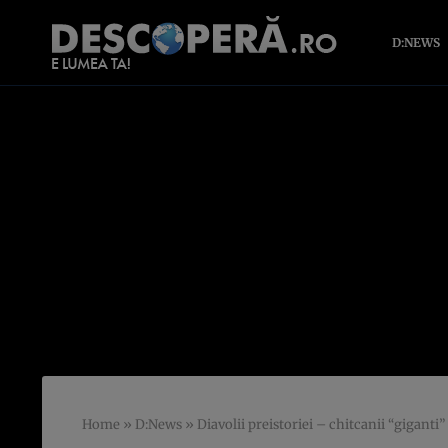
D:NEWS
Home
»
D:News
»
Diavolii preistoriei – chitcanii “giganti”