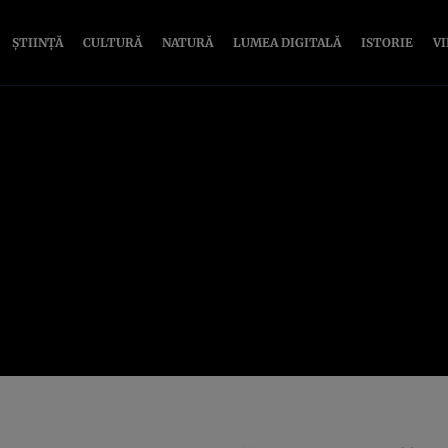
ȘTIINȚĂ
CULTURĂ
NATURĂ
LUMEA DIGITALĂ
ISTORIE
V