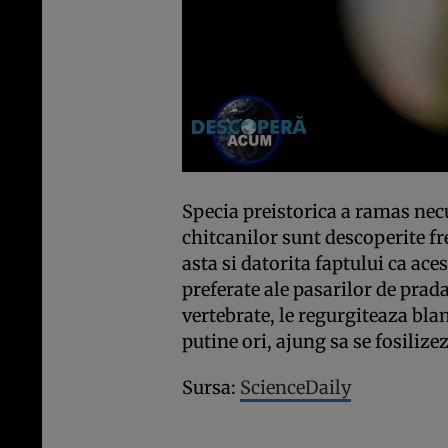
Specia preistorica a ramas nec
chitcanilor sunt descoperite fr
asta si datorita faptului ca ace
preferate ale pasarilor de prad
vertebrate, le regurgiteaza blana
putine ori, ajung sa se fosilizez
Sursa:
ScienceDaily