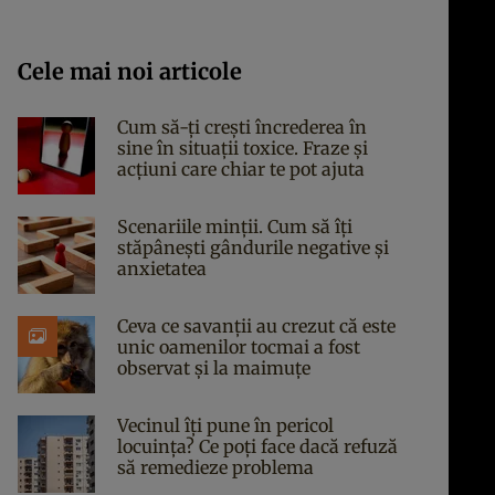
Cele mai noi articole
Cum să-ți crești încrederea în
sine în situații toxice. Fraze și
acțiuni care chiar te pot ajuta
Scenariile minții. Cum să îți
stăpânești gândurile negative și
anxietatea
Ceva ce savanții au crezut că este
unic oamenilor tocmai a fost
observat și la maimuțe
Vecinul îți pune în pericol
locuința? Ce poți face dacă refuză
să remedieze problema