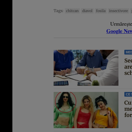
Tags:
chitcan
diavol
fosila
insectivore
Urmăreșt
Google Ne
MED
Se
are
sc
CE 
Cu
me
for