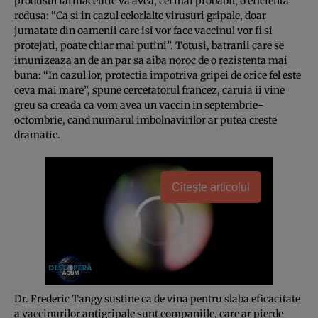
produsul farmaceutic va avea, cel mai probabil, o eficienta
redusa: “Ca si in cazul celorlalte virusuri gripale, doar
jumatate din oamenii care isi vor face vaccinul vor fi si
protejati, poate chiar mai putini”. Totusi, batranii care se
imunizeaza an de an par sa aiba noroc de o rezistenta mai
buna: “In cazul lor, protectia impotriva gripei de orice fel este
ceva mai mare”, spune cercetatorul francez, caruia ii vine
greu sa creada ca vom avea un vaccin in septembrie-
octombrie, cand numarul imbolnavirilor ar putea creste
dramatic.
Citește articolul
Dr. Frederic Tangy sustine ca de vina pentru slaba eficacitate
a vaccinurilor antigripale sunt companiile, care ar pierde