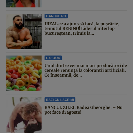
GANDUL.RO
IREAL ce a ajuns să facă, la pușcărie,
temutul BEBINO! Liderul interlop
bucureștean, trimis la...
G4FOOD
Unul dintre cei mai mari producători de
cereale renunță la coloranții artificiali.
Ce înseamnă, de...
RAZI CU LACRIMI
BANCUL ZILEI. Badea Gheorghe: – Nu
pot face dragoste!