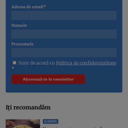
Adresa de email*
Numele
Prenumele
Sunt de acord cu
Politica de confidentialitate
*
Iți recomandăm
D:NEWS