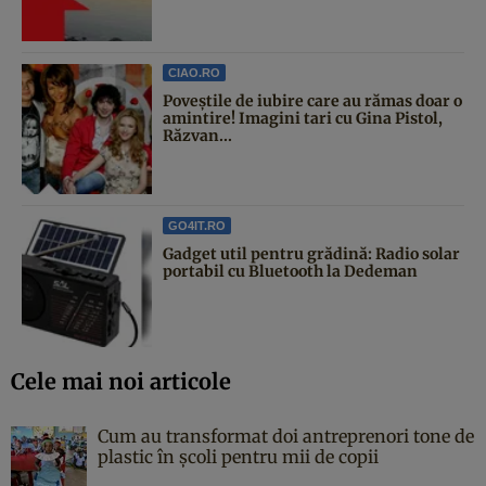
CIAO.RO
Poveştile de iubire care au rămas doar o
amintire! Imagini tari cu Gina Pistol,
Răzvan...
GO4IT.RO
Gadget util pentru grădină: Radio solar
portabil cu Bluetooth la Dedeman
Cele mai noi articole
Cum au transformat doi antreprenori tone de
plastic în școli pentru mii de copii