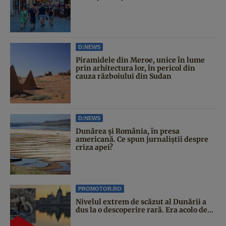
D:NEWS
Piramidele din Meroe, unice în lume
prin arhitectura lor, în pericol din
cauza războiului din Sudan
D:NEWS
Dunărea și România, în presa
americană. Ce spun jurnaliștii despre
criza apei?
PROMOTOR.RO
Nivelul extrem de scăzut al Dunării a
dus la o descoperire rară. Era acolo de...