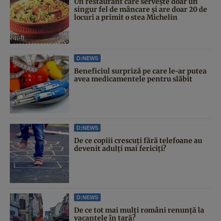
Un restaurant care servește doar un
singur fel de mâncare și are doar 20 de
locuri a primit o stea Michelin
D:NEWS
Beneficiul surpriză pe care le-ar putea
avea medicamentele pentru slăbit
D:NEWS
De ce copiii crescuți fără telefoane au
devenit adulți mai fericiți?
D:NEWS
De ce tot mai mulți români renunță la
vacanțele în țară?