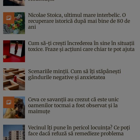
Nicolae Stoica, ultimul mare interbelic. O
recuperare istorică după mai bine de 80 de
ani
Cum să-ți crești încrederea în sine în situații
toxice. Fraze și acțiuni care chiar te pot ajuta
Scenariile minții. Cum să îți stăpânești
gândurile negative și anxietatea
Ceva ce savanții au crezut că este unic
oamenilor tocmai a fost observat și la
maimuțe
Vecinul îți pune în pericol locuința? Ce poți
face dacă refuză să remedieze problema