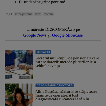
De unde vine gripa porcina?
Tags:
gripa porcina
h1n1
vaccin
Urmărește DESCOPERĂ.ro pe
Google News
Google Showcase
și
MEDIAFAX
Secretul unui cuplu de pensionari care
nu are datorii: metoda plicurilor le-a
schimbat viața
CE SE ÎNTÂMPLĂ DOCTORE
Alina Pușcău, mărturisire sfâșietoare
înainte de operație. A fost
diagnosticată cu cancer la sân în...