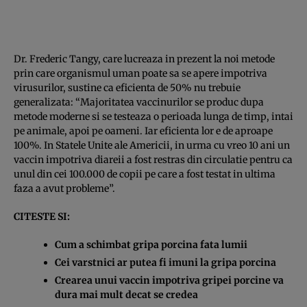
Dr. Frederic Tangy, care lucreaza in prezent la noi metode
prin care organismul uman poate sa se apere impotriva
virusurilor, sustine ca eficienta de 50% nu trebuie
generalizata: “Majoritatea vaccinurilor se produc dupa
metode moderne si se testeaza o perioada lunga de timp, intai
pe animale, apoi pe oameni. Iar eficienta lor e de aproape
100%. In Statele Unite ale Americii, in urma cu vreo 10 ani un
vaccin impotriva diareii a fost restras din circulatie pentru ca
unul din cei 100.000 de copii pe care a fost testat in ultima
faza a avut probleme”.
CITESTE SI:
Cum a schimbat gripa porcina fata lumii
Cei varstnici ar putea fi imuni la gripa porcina
Crearea unui vaccin impotriva gripei porcine va
dura mai mult decat se credea