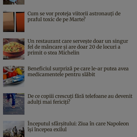
Cum se vor proteja viitorii astronauți de
praful toxic de pe Marte?
Un restaurant care servește doar un singur
fel de mâncare și are doar 20 de locuri a
primit o stea Michelin
Beneficiul surpriză pe care le-ar putea avea
medicamentele pentru slăbit
De ce copiii crescuți fără telefoane au devenit
adulți mai fericiți?
Începutul sfârşitului: Ziua în care Napoleon
îşi începea exilul