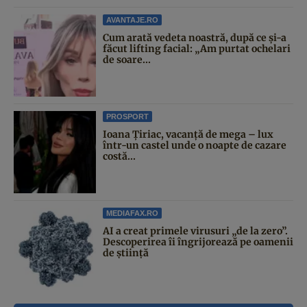
AVANTAJE.RO
Cum arată vedeta noastră, după ce și-a
făcut lifting facial: „Am purtat ochelari
de soare...
PROSPORT
Ioana Țiriac, vacanță de mega – lux
într-un castel unde o noapte de cazare
costă...
MEDIAFAX.RO
AI a creat primele virusuri „de la zero”.
Descoperirea îi îngrijorează pe oamenii
de știință