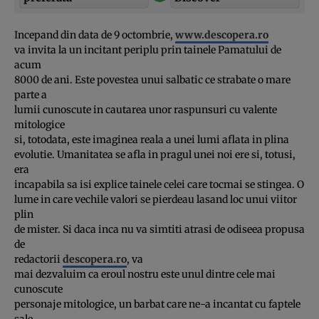
Incepand din data de 9 octombrie,
www.descopera.r
o
va invita la un incitant periplu prin tainele Pamatului de
acum
8000 de ani. Este povestea unui salbatic ce strabate o mare
parte a
lumii cunoscute in cautarea unor raspunsuri cu valente
mitologice
si, totodata, este imaginea reala a unei lumi aflata in plina
evolutie. Umanitatea se afla in pragul unei noi ere si, totusi,
era
incapabila sa isi explice tainele celei care tocmai se stingea. O
lume in care vechile valori se pierdeau lasand loc unui viitor
plin
de mister. Si daca inca nu va simtiti atrasi de odiseea propusa
de
redactorii
descopera.ro
, va
mai dezvaluim ca eroul nostru este unul dintre cele mai
cunoscute
personaje mitologice, un barbat care ne-a incantat cu faptele
sale