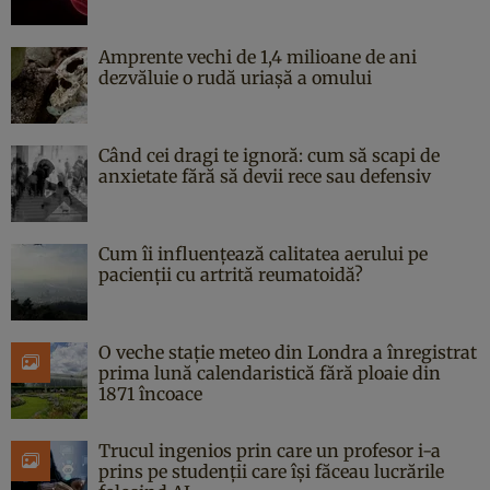
Amprente vechi de 1,4 milioane de ani
dezvăluie o rudă uriașă a omului
Când cei dragi te ignoră: cum să scapi de
anxietate fără să devii rece sau defensiv
Cum îi influențează calitatea aerului pe
pacienții cu artrită reumatoidă?
O veche stație meteo din Londra a înregistrat
prima lună calendaristică fără ploaie din
1871 încoace
Trucul ingenios prin care un profesor i-a
prins pe studenții care își făceau lucrările