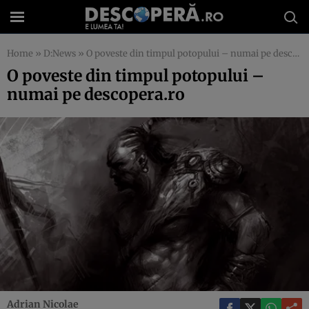
Home
»
D:News
»
O poveste din timpul potopului – numai pe descopera.ro
O poveste din timpul potopului –
numai pe descopera.ro
Adrian Nicolae