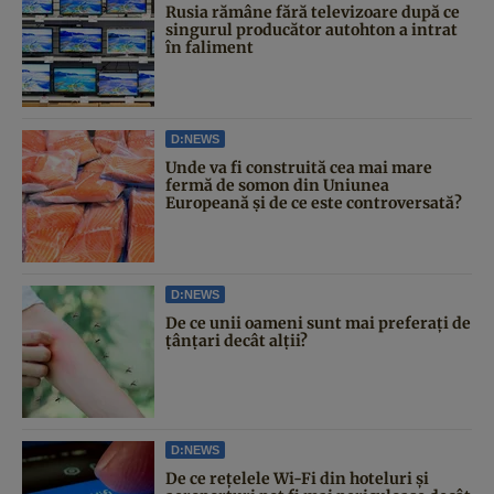
Rusia rămâne fără televizoare după ce
singurul producător autohton a intrat
în faliment
D:NEWS
Unde va fi construită cea mai mare
fermă de somon din Uniunea
Europeană și de ce este controversată?
D:NEWS
De ce unii oameni sunt mai preferați de
țânțari decât alții?
D:NEWS
De ce rețelele Wi-Fi din hoteluri și