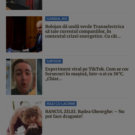
GANDUL.RO
Bolojan dă undă verde Transelectrica
să taie curentul companiilor, în
contextul crizei energetice. Cu cât...
G4FOOD
Experiment viral pe TikTok. Cum se coc
fursecuri în mașină, într-o zi cu 38°C.
„Chiar...
RAZI CU LACRIMI
BANCUL ZILEI. Badea Gheorghe: – Nu
pot face dragoste!