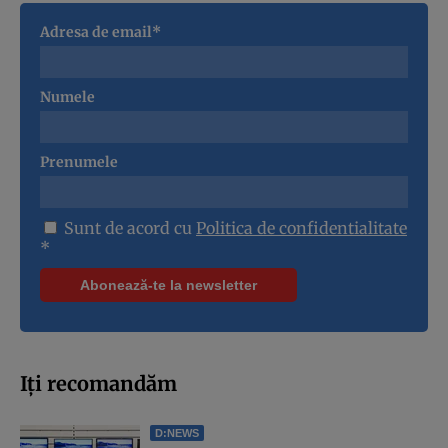
Adresa de email*
Numele
Prenumele
Sunt de acord cu
Politica de confidentialitate
*
Iți recomandăm
D:NEWS