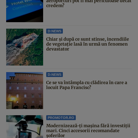
aeroporturi pot fi mai periculoase decât
credem?
D:NEWS
Chiar și după ce sunt stinse, incendiile
de vegetație lasă în urmă un fenomen
devastator
D:NEWS
Ce se va întâmpla cu clădirea în care a
locuit Papa Francisc?
PROMOTOR.RO
Modernizează-ți mașina fără investiții
mari. Cinci accesorii recomandate
șoferilor