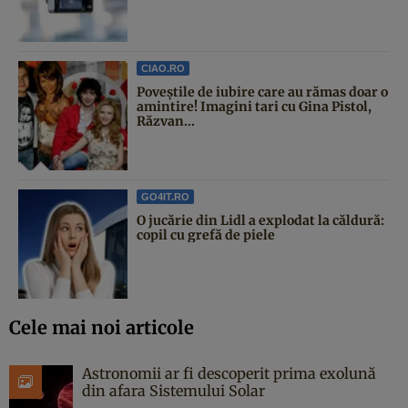
CIAO.RO
Poveştile de iubire care au rămas doar o
amintire! Imagini tari cu Gina Pistol,
Răzvan...
GO4IT.RO
O jucărie din Lidl a explodat la căldură:
copil cu grefă de piele
Cele mai noi articole
Astronomii ar fi descoperit prima exolună
din afara Sistemului Solar