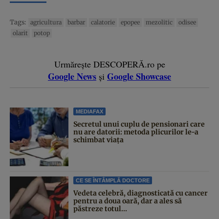
Tags:
agricultura
barbar
calatorie
epopee
mezolitic
odisee
olarit
potop
Urmărește DESCOPERĂ.ro pe
Google News
Google Showcase
și
MEDIAFAX
Secretul unui cuplu de pensionari care
nu are datorii: metoda plicurilor le-a
schimbat viața
CE SE ÎNTÂMPLĂ DOCTORE
Vedeta celebră, diagnosticată cu cancer
pentru a doua oară, dar a ales să
păstreze totul...