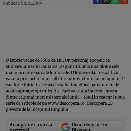
Publicat: 08.10.2009
O istorie veche de 7500 de ani. Un personaj epopeic ce
strabate lumea in cautarea raspunsurilor la una dintre cele
mai mari intrebari ale lumii sale. O lume reala, mezoliticul,
vazuta prin ochii unui salbatic supravietuitor al potopului. O
calatorie initiatica ce va dezvalui imaginea pamantului de
acum aproape opt milenii si care va cauta intelesul unora
dintre cele mai mari mistere ale lumii – totul in cea mai noua
serie de articole de pe www.descopera.ro. Descopera „O
poveste de la inceputul timpului”!
Adaugă-ne ca sursă
Urmărește-ne in
preferată
Discover