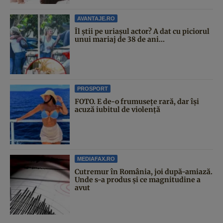
AVANTAJE.RO
Îl știi pe uriașul actor? A dat cu piciorul
unui mariaj de 38 de ani...
PROSPORT
FOTO. E de-o frumusețe rară, dar își
acuză iubitul de violență
MEDIAFAX.RO
Cutremur în România, joi după-amiază.
Unde s-a produs și ce magnitudine a
avut