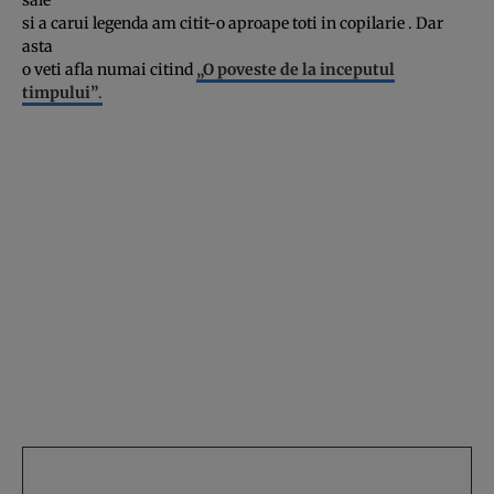
si a carui legenda am citit-o aproape toti in copilarie . Dar
asta
o veti afla numai citind
„O poveste de la inceputul
timpului”
.