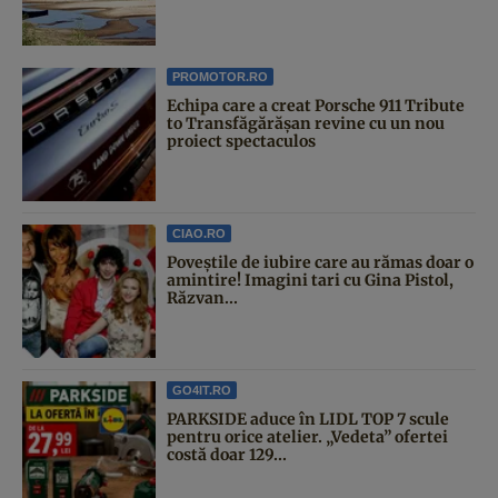
PROMOTOR.RO
Echipa care a creat Porsche 911 Tribute
to Transfăgărășan revine cu un nou
proiect spectaculos
CIAO.RO
Poveştile de iubire care au rămas doar o
amintire! Imagini tari cu Gina Pistol,
Răzvan...
GO4IT.RO
PARKSIDE aduce în LIDL TOP 7 scule
pentru orice atelier. „Vedeta” ofertei
costă doar 129...