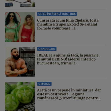
CE SE ÎNTÂMPLĂ DOCTORE
Cum arată acum Julia Chelaru, fosta
membră a trupei Exotic! Și-a etalat
formele voluptoase, la...
GANDUL.RO
IREAL ce a ajuns să facă, la pușcărie,
temutul BEBINO! Liderul interlop
bucureștean, trimis la...
G4FOOD
Arată ca un pepene în miniatură, dar
este un castravete. Leguma
românească „Victor” ajunge pentru...