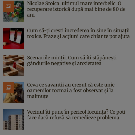
Nicolae Stoica, ultimul mare interbelic. O
recuperare istorică după mai bine de 80 de
ani
Cum să-ți crești încrederea în sine în situații
toxice. Fraze și acțiuni care chiar te pot ajuta
Scenariile minții. Cum să îți stăpânești
gândurile negative și anxietatea
Ceva ce savanții au crezut că este unic
oamenilor tocmai a fost observat și la
maimuțe
Vecinul îți pune în pericol locuința? Ce poți
face dacă refuză să remedieze problema