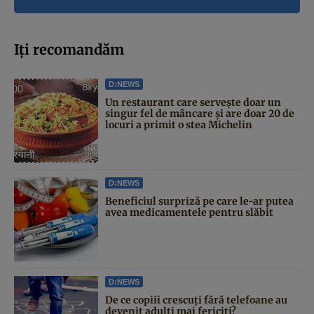
Iți recomandăm
D:NEWS
Un restaurant care servește doar un
singur fel de mâncare și are doar 20 de
locuri a primit o stea Michelin
D:NEWS
Beneficiul surpriză pe care le-ar putea
avea medicamentele pentru slăbit
D:NEWS
De ce copiii crescuți fără telefoane au
devenit adulți mai fericiți?