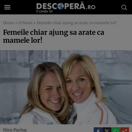
Home
»
D:News
»
Femeile chiar ajung sa arate ca mamele lor!
Femeile chiar ajung sa arate ca
mamele lor!
Nicu Parlog