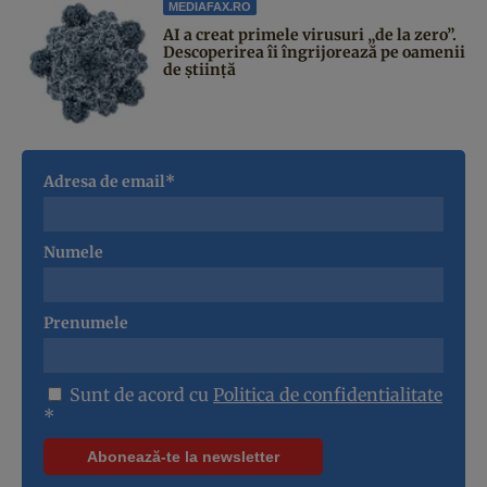
MEDIAFAX.RO
AI a creat primele virusuri „de la zero”.
Descoperirea îi îngrijorează pe oamenii
de știință
Adresa de email*
Numele
Prenumele
Sunt de acord cu
Politica de confidentialitate
*