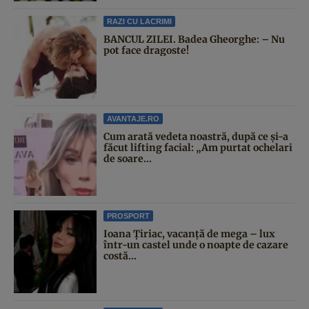
RAZI CU LACRIMI
BANCUL ZILEI. Badea Gheorghe: – Nu
pot face dragoste!
AVANTAJE.RO
Cum arată vedeta noastră, după ce și-a
făcut lifting facial: „Am purtat ochelari
de soare...
PROSPORT
Ioana Țiriac, vacanță de mega – lux
într-un castel unde o noapte de cazare
costă...