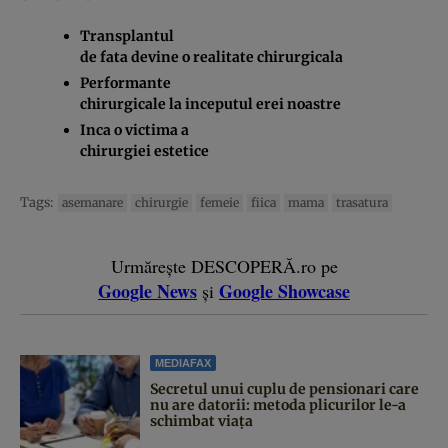
Transplantul
de fata devine o realitate chirurgicala
Performante
chirurgicale la inceputul erei noastre
Inca o victima a
chirurgiei estetice
Tags:
asemanare
chirurgie
femeie
fiica
mama
trasatura
Urmărește DESCOPERĂ.ro pe
Google News
Google Showcase
și
MEDIAFAX
Secretul unui cuplu de pensionari care
nu are datorii: metoda plicurilor le-a
schimbat viața