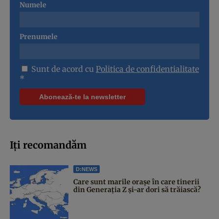
Numele
Prenumele
Sunt de acord cu
Politica de confidentialitate
*
Iți recomandăm
D:NEWS
Care sunt marile orașe în care tinerii
din Generația Z și-ar dori să trăiască?