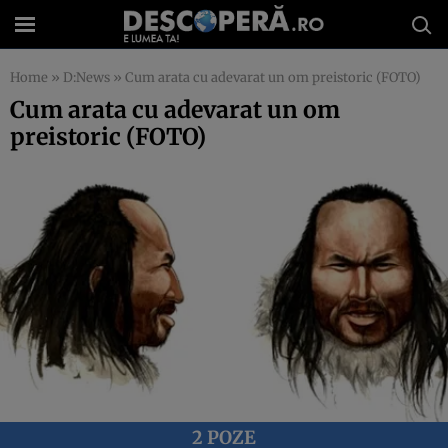
Home
»
D:News
»
Cum arata cu adevarat un om preistoric (FOTO)
Cum arata cu adevarat un om
preistoric (FOTO)
2 POZE