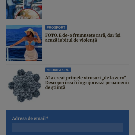
PROSPORT
FOTO. E de-o frumusețe rară, dar își
acuză iubitul de violență
MEDIAFAX.RO
AI a creat primele virusuri „de la zero”.
Descoperirea îi îngrijorează pe oamenii
de știință
Adresa de email*