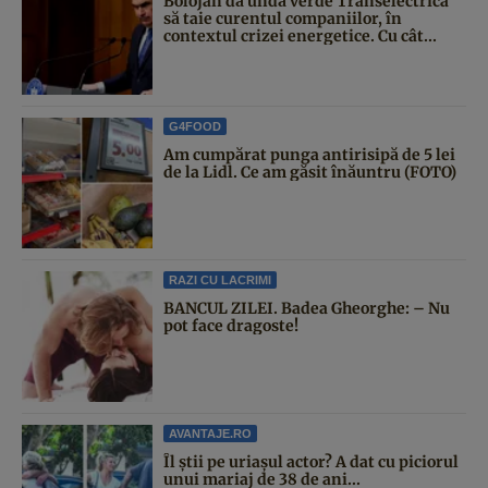
Bolojan dă undă verde Transelectrica
să taie curentul companiilor, în
contextul crizei energetice. Cu cât...
G4FOOD
Am cumpărat punga antirisipă de 5 lei
de la Lidl. Ce am găsit înăuntru (FOTO)
RAZI CU LACRIMI
BANCUL ZILEI. Badea Gheorghe: – Nu
pot face dragoste!
AVANTAJE.RO
Îl știi pe uriașul actor? A dat cu piciorul
unui mariaj de 38 de ani...