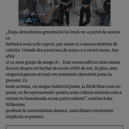
„Dupa dezvaluirea genomului lui Inuk ne-a putut da seama
ca
barbatul avea ochi caprui, par saten si o usoara tentinta de
calvitie. Urmele din parul sau de arata ca a murit tanar. Am
aflat
si ca avea grupa de sange A+ . Este remarcabil sa stim atatea
lucruri despre un barbat de acum 4000 de ani, In plus, este
singurul genom al unui om preistoric dezvaluit pana in
prezent. Cu
toate acestea, un singur indinvid poate, la fel de bine cum nu
poate, sa fie reprezentativ pentru acea cultura extincta care a
existat in Groenlanda acum patru milenii”, sustine Eske
Willerslev,
profesor la universitatea daneza, unul dintre cercetatorii
implicati in proiect.