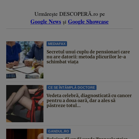
Urmărește DESCOPERĂ.ro pe
Google News
Google Showcase
și
MEDIAFAX
Secretul unui cuplu de pensionari care
nu are datorii: metoda plicurilor le-a
schimbat viața
CE SE ÎNTÂMPLĂ DOCTORE
Vedeta celebră, diagnosticată cu cancer
pentru a doua oară, dar a ales să
păstreze totul...
GANDUL.RO