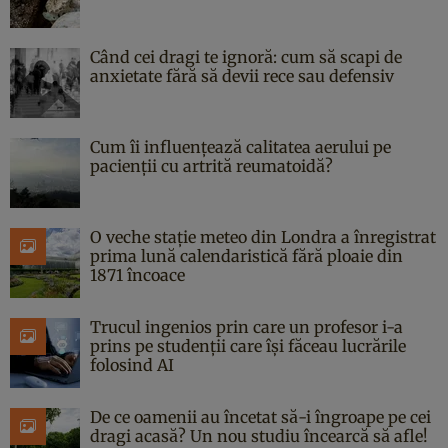
Când cei dragi te ignoră: cum să scapi de
anxietate fără să devii rece sau defensiv
Cum îi influențează calitatea aerului pe
pacienții cu artrită reumatoidă?
O veche stație meteo din Londra a înregistrat
prima lună calendaristică fără ploaie din
1871 încoace
Trucul ingenios prin care un profesor i-a
prins pe studenții care își făceau lucrările
folosind AI
De ce oamenii au încetat să-i îngroape pe cei
dragi acasă? Un nou studiu încearcă să afle!