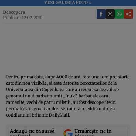
VEZI GALERIA FOTO »
Descopera
Publicat: 12.02.2010
Pentru prima data, dupa 4000 de ani, fata unui om preistoric
este din nou vizibila, si asta datorita cercetatorilor de la
Universitatea din Copenhaga care au reusit sa dezvaluie
genomul unui barbat numit „Inuk”, barbat ale carui
ramasite, vechi de patru milenii, au fost descoperite in
permafrostul groenlandez, se anunta in editia online a
cotidianului britanic DailyMail.
Adaugă-ne ca sursă
Urmărește-ne in