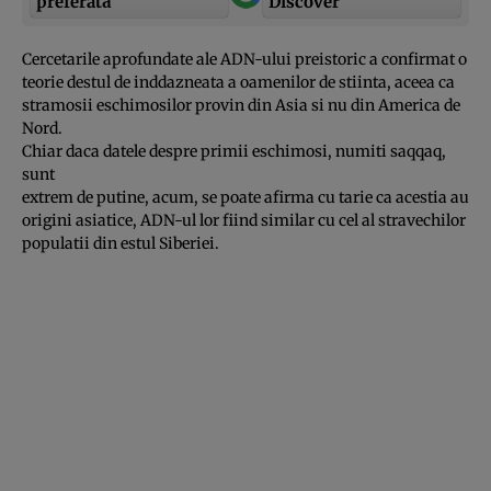
preferată
Discover
Cercetarile aprofundate ale ADN-ului preistoric a confirmat o
teorie destul de inddazneata a oamenilor de stiinta, aceea ca
stramosii eschimosilor provin din Asia si nu din America de
Nord.
Chiar daca datele despre primii eschimosi, numiti saqqaq,
sunt
extrem de putine, acum, se poate afirma cu tarie ca acestia au
origini asiatice, ADN-ul lor fiind similar cu cel al stravechilor
populatii din estul Siberiei.