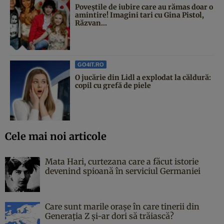
Poveştile de iubire care au rămas doar o
amintire! Imagini tari cu Gina Pistol,
Răzvan...
GO4IT.RO
O jucărie din Lidl a explodat la căldură:
copil cu grefă de piele
Cele mai noi articole
Mata Hari, curtezana care a făcut istorie
devenind spioană în serviciul Germaniei
Care sunt marile orașe în care tinerii din
Generația Z și-ar dori să trăiască?