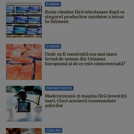
D:NEWS
Rusia rămâne fără televizoare după ce
singurul producător autohton a intrat
în faliment
D:NEWS
Unde va fi construită cea mai mare
fermă de somon din Uniunea
Europeană și de ce este controversată?
PROMOTOR.RO
Modernizează-ți mașina fără investiții
mari. Cinci accesorii recomandate
șoferilor
CIAO.RO