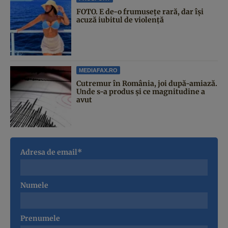
FOTO. E de-o frumusețe rară, dar își
acuză iubitul de violență
MEDIAFAX.RO
Cutremur în România, joi după-amiază.
Unde s-a produs și ce magnitudine a
avut
Adresa de email*
Numele
Prenumele