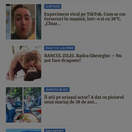
G4FOOD
Experiment viral pe TikTok. Cum se coc
fursecuri în mașină, într-o zi cu 38°C.
„Chiar...
RAZI CU LACRIMI
BANCUL ZILEI. Badea Gheorghe: – Nu
pot face dragoste!
AVANTAJE.RO
Îl știi pe uriașul actor? A dat cu piciorul
unui mariaj de 38 de ani...
PROSPORT