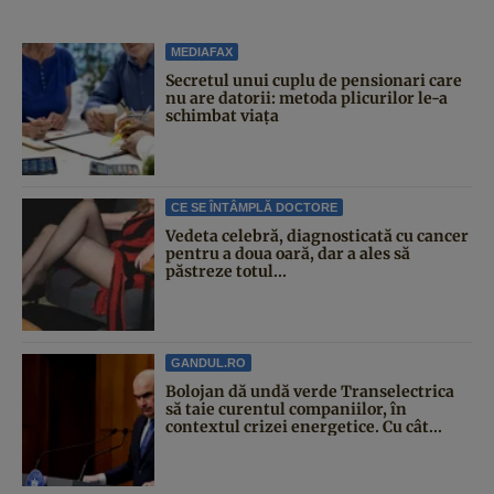
MEDIAFAX
Secretul unui cuplu de pensionari care
nu are datorii: metoda plicurilor le-a
schimbat viața
CE SE ÎNTÂMPLĂ DOCTORE
Vedeta celebră, diagnosticată cu cancer
pentru a doua oară, dar a ales să
păstreze totul...
GANDUL.RO
Bolojan dă undă verde Transelectrica
să taie curentul companiilor, în
contextul crizei energetice. Cu cât...