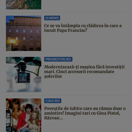
D:NEWS
Ce se va întâmpla cu clădirea în care a
locuit Papa Francisc?
PROMOTOR.RO
Modernizează-ți mașina fără investiții
mari. Cinci accesorii recomandate
șoferilor
CIAO.RO
Poveştile de iubire care au rămas doar o
amintire! Imagini tari cu Gina Pistol,
Răzvan...