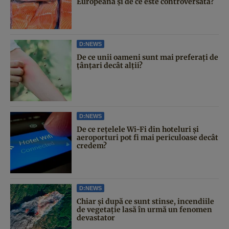
Europeană și de ce este controversată?
D:NEWS
De ce unii oameni sunt mai preferați de
țânțari decât alții?
D:NEWS
De ce rețelele Wi-Fi din hoteluri și
aeroporturi pot fi mai periculoase decât
credem?
D:NEWS
Chiar și după ce sunt stinse, incendiile
de vegetație lasă în urmă un fenomen
devastator