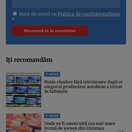
Sunt de acord cu
Politica de confidentialitate
*
Iți recomandăm
D:NEWS
Rusia rămâne fără televizoare după ce
singurul producător autohton a intrat
în faliment
D:NEWS
Unde va fi construită cea mai mare
fermă de somon din Uniunea