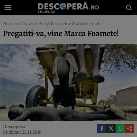
Home
»
D:News
»
Pregatiti-va, vine Marea Foamete!
Pregatiti-va, vine Marea Foamete!
Descopera
Publicat: 23.11.2010