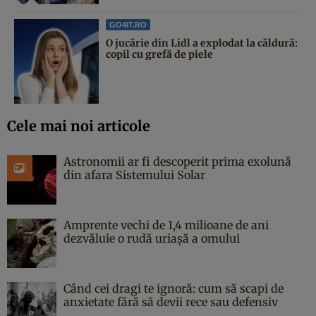
GO4IT.RO
O jucărie din Lidl a explodat la căldură:
copil cu grefă de piele
Cele mai noi articole
Astronomii ar fi descoperit prima exolună
din afara Sistemului Solar
Amprente vechi de 1,4 milioane de ani
dezvăluie o rudă uriașă a omului
Când cei dragi te ignoră: cum să scapi de
anxietate fără să devii rece sau defensiv