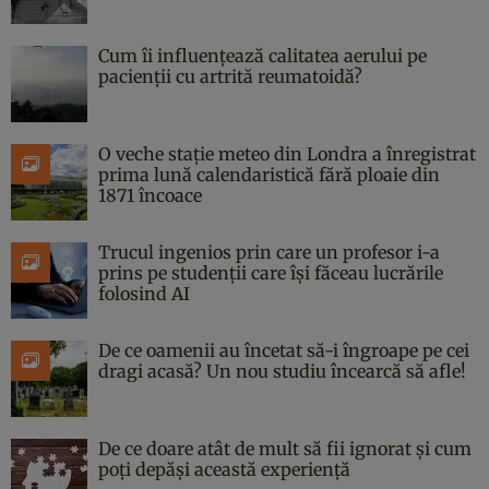
Cum îi influențează calitatea aerului pe
pacienții cu artrită reumatoidă?
O veche stație meteo din Londra a înregistrat
prima lună calendaristică fără ploaie din
1871 încoace
Trucul ingenios prin care un profesor i-a
prins pe studenții care își făceau lucrările
folosind AI
De ce oamenii au încetat să-i îngroape pe cei
dragi acasă? Un nou studiu încearcă să afle!
De ce doare atât de mult să fii ignorat și cum
poți depăși această experiență