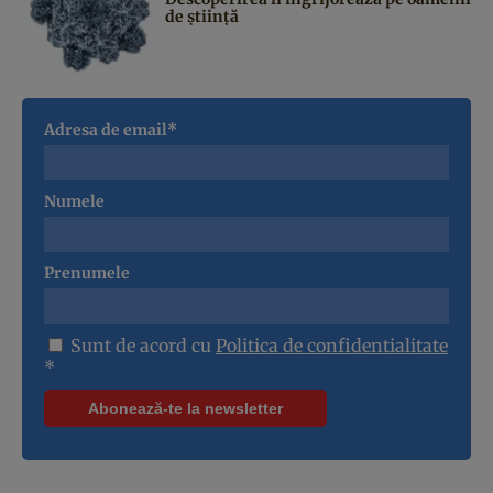
de știință
Adresa de email*
Numele
Prenumele
Sunt de acord cu
Politica de confidentialitate
*