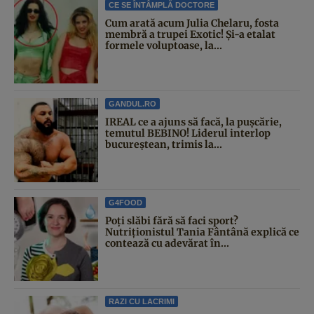
CE SE ÎNTÂMPLĂ DOCTORE
Cum arată acum Julia Chelaru, fosta
membră a trupei Exotic! Și-a etalat
formele voluptoase, la...
GANDUL.RO
IREAL ce a ajuns să facă, la pușcărie,
temutul BEBINO! Liderul interlop
bucureștean, trimis la...
G4FOOD
Poți slăbi fără să faci sport?
Nutriționistul Tania Fântână explică ce
contează cu adevărat în...
RAZI CU LACRIMI