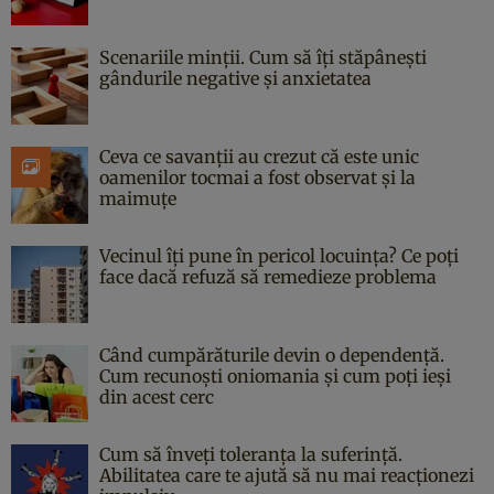
Scenariile minții. Cum să îți stăpânești
gândurile negative și anxietatea
Ceva ce savanții au crezut că este unic
oamenilor tocmai a fost observat și la
maimuțe
Vecinul îți pune în pericol locuința? Ce poți
face dacă refuză să remedieze problema
Când cumpărăturile devin o dependență.
Cum recunoști oniomania și cum poți ieși
din acest cerc
Cum să înveți toleranța la suferință.
Abilitatea care te ajută să nu mai reacționezi