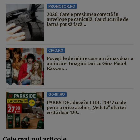
PROMOTOR.RO
2026: Care e presiunea corectă în
anvelope pe caniculă. Cauciucurile de
iarnă pot să facă...
CIAO.RO
Poveştile de iubire care au rămas doar o
amintire! Imagini tari cu Gina Pistol,
Răzvan...
GO4IT.RO
PARKSIDE aduce în LIDL TOP 7 scule
pentru orice atelier. „Vedeta” ofertei
costă doar 129...
Cele mai noi articole