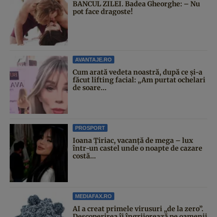
BANCUL ZILEI. Badea Gheorghe: – Nu
pot face dragoste!
AVANTAJE.RO
Cum arată vedeta noastră, după ce și-a
făcut lifting facial: „Am purtat ochelari
de soare...
PROSPORT
Ioana Țiriac, vacanță de mega – lux
într-un castel unde o noapte de cazare
costă...
MEDIAFAX.RO
AI a creat primele virusuri „de la zero”.
Descoperirea îi îngrijorează pe oamenii