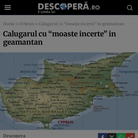
Home
»
D:News
»
Calugarul cu “moaste incerte” in geamantan
Calugarul cu “moaste incerte” in
geamantan
Descopera