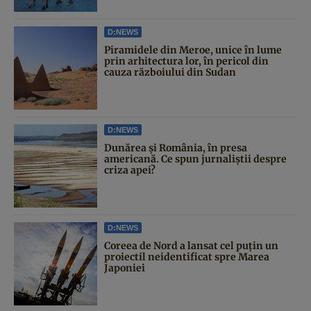
D:NEWS
Piramidele din Meroe, unice în lume
prin arhitectura lor, în pericol din
cauza războiului din Sudan
D:NEWS
Dunărea și România, în presa
americană. Ce spun jurnaliștii despre
criza apei?
D:NEWS
Coreea de Nord a lansat cel puțin un
proiectil neidentificat spre Marea
Japoniei