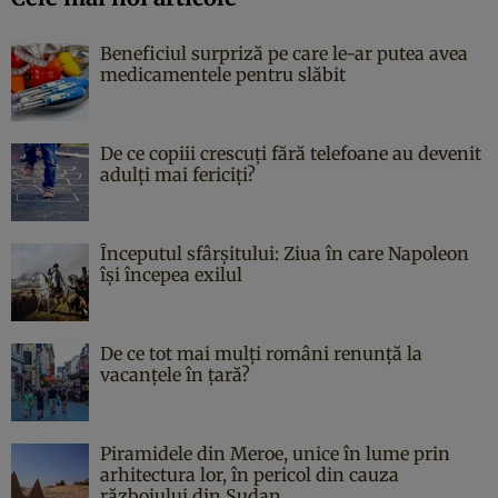
Beneficiul surpriză pe care le-ar putea avea
medicamentele pentru slăbit
De ce copiii crescuți fără telefoane au devenit
adulți mai fericiți?
Începutul sfârşitului: Ziua în care Napoleon
îşi începea exilul
De ce tot mai mulți români renunță la
vacanțele în țară?
Piramidele din Meroe, unice în lume prin
arhitectura lor, în pericol din cauza
războiului din Sudan