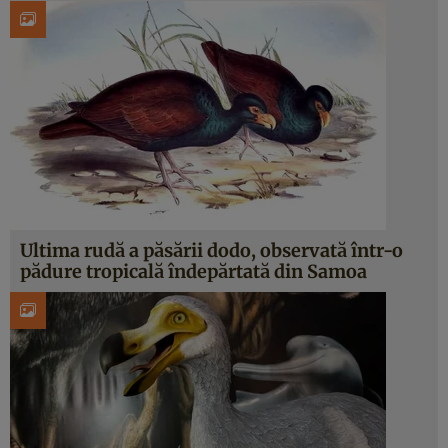
Ultima rudă a păsării dodo, observată într-o
pădure tropicală îndepărtată din Samoa