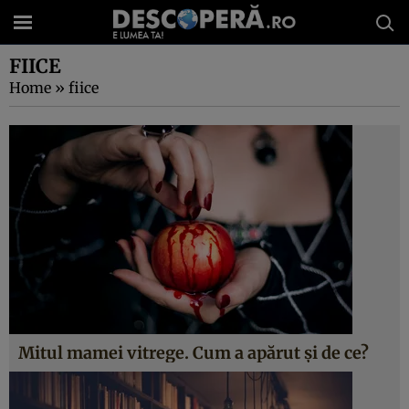
FIICE
Home
»
fiice
Mitul mamei vitrege. Cum a apărut și de ce?