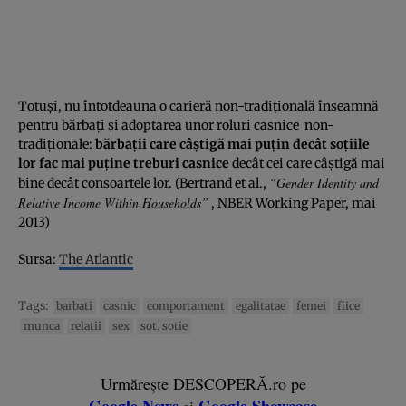
Totuşi, nu întotdeauna o carieră non-tradiţională înseamnă
pentru bărbaţi şi adoptarea unor roluri casnice non-
tradiţionale:
bărbaţii care câştigă mai puţin decât soţiile
lor fac mai puţine treburi casnice
decât cei care câştigă mai
“Gender Identity and
bine decât consoartele lor. (Bertrand et al.,
Relative Income Within Households”
, NBER Working Paper, mai
2013)
Sursa:
The Atlantic
Tags:
barbati
casnic
comportament
egalitatae
femei
fiice
munca
relatii
sex
sot. sotie
Urmărește DESCOPERĂ.ro pe
Google News
Google Showcase
și