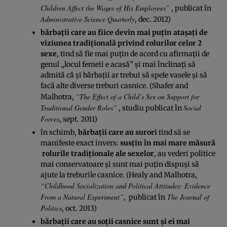
Children Affect the Wages of His Employees”
, publicat în
Administrative Science Quarterly
, dec. 2012)
bărbaţii care au fiice devin mai puţin ataşaţi de
viziunea tradiţională privind rolurilor celor 2
sexe
, tind să fie mai puţin de acord cu afirmaţii de
genul „locul femeii e acasă” şi mai înclinaţi să
admită că şi bărbaţii ar trebui să spele vasele şi să
facă alte diverse treburi casnice. (Shafer and
“The Effect of a Child’s Sex on Support for
Malhotra,
Traditional Gender Roles”
Social
, studiu publicat în
Forces
, sept. 2011)
în schimb,
bărbaţii care au surori
tind să se
manifeste exact invers:
susţin în mai mare măsură
rolurile tradiţionale ale sexelor
, au vederi politice
mai conservatoare şi sunt mai puţin dispuşi să
ajute la treburile casnice. (Healy and Malhotra,
“Childhood Socialization and Political Attitudes: Evidence
From a Natural Experiment”
The Journal of
, publicat în
Politics
, oct. 2013)
bărbaţii care au soţii casnice sunt şi ei mai