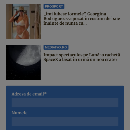
PROSPORT
„Îmi iubesc formele”. Georgina
Rodriguez s-a pozat în costum de baie
înainte de nunta cu...
MEDIAFAX.RO
Impact spectaculos pe Lună: o rachetă
SpaceX a lăsat în urmă un nou crater
Adresa de email*
Numele