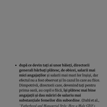
după ce devin taţi ai unor băieţi, directorii
generali bărbaţi plătesc, de obicei, salarii mai
mici angajaţilor
şi salarii mai mari lor înşişi, dar
efectul nu a fost observat şi în cazul în care au fiice.
Dimpotrivă, directorii care, devenind taţi pentru
prima oară, au copil o fiică,
îşi plătesc mai bine
angajaţii şi dau măriri de salariu mai
substanţiale femeilor din subordine
. (Dahl et al.,
“Fatherhood and Managerial Style: How a Male CEO’s