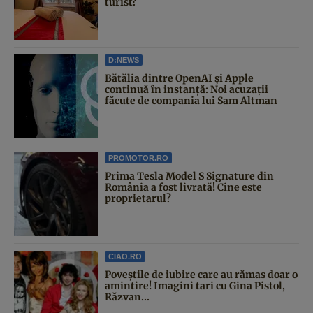
turist?
D:NEWS
Bătălia dintre OpenAI și Apple
continuă în instanță: Noi acuzații
făcute de compania lui Sam Altman
PROMOTOR.RO
Prima Tesla Model S Signature din
România a fost livrată! Cine este
proprietarul?
CIAO.RO
Poveştile de iubire care au rămas doar o
amintire! Imagini tari cu Gina Pistol,
Răzvan...