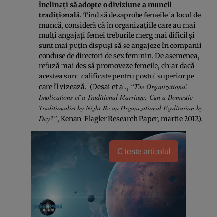
înclinaţi să adopte o diviziune a muncii
tradiţională
. Tind să dezaprobe femeile la locul de
muncă, consideră că în organizaţiile care au mai
mulţi angajaţi femei treburile merg mai dificil şi
sunt mai puţin dispuşi să se angajeze în companii
conduse de directori de sex feminin. De asemenea,
refuză mai des să promoveze femeile, chiar dacă
acestea sunt calificate pentru postul superior pe
“The Organizational
care îl vizează. (Desai et al.,
Implications of a Traditional Marriage: Can a Domestic
Traditionalist by Night Be an Organizational Egalitarian by
Day?”
, Kenan-Flagler Research Paper, martie 2012).
Citește articolul