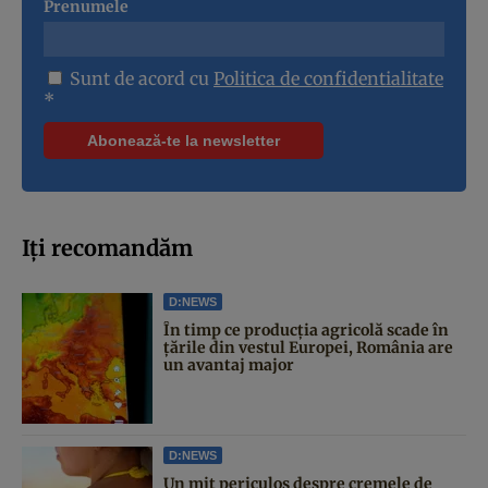
Prenumele
Sunt de acord cu
Politica de confidentialitate
*
Iți recomandăm
D:NEWS
În timp ce producția agricolă scade în
țările din vestul Europei, România are
un avantaj major
D:NEWS
Un mit periculos despre cremele de