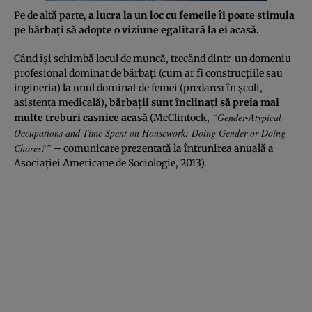
Pe de altă parte,
a lucra la un loc cu femeile îi poate stimula
pe bărbaţi să adopte o viziune egalitară la ei acasă.
Când îşi schimbă locul de muncă, trecând dintr-un domeniu
profesional dominat de bărbaţi (cum ar fi construcţiile sau
ingineria) la unul dominat de femei (predarea în şcoli,
asistenţa medicală),
bărbaţii sunt înclinaţi să preia mai
“Gender-Atypical
multe treburi casnice acasă
(McClintock,
Occupations and Time Spent on Housework: Doing Gender or Doing
Chores?”
– comunicare prezentată la întrunirea anuală a
Asociaţiei Americane de Sociologie, 2013).