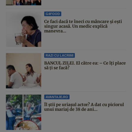
G4FOOD
Ce faci dacă te îneci cu mâncare și ești
singur acasă. Un medic explică
manevra...
RAZI CU LACRIMI
BANCUL ZILEI. El către ea: – Ce îți place
să ți se facă?
AVANTAJE.RO
Îl știi pe uriașul actor? A dat cu piciorul
unui mariaj de 38 de ani...