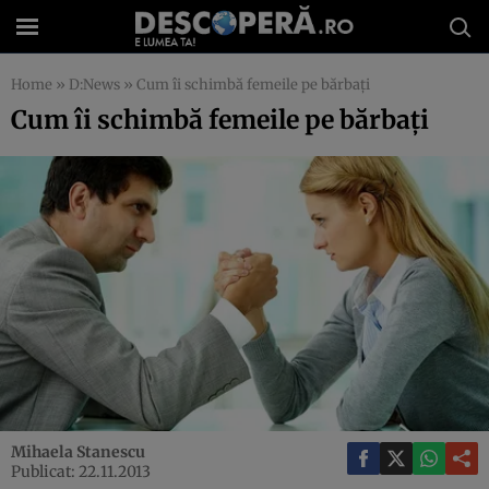
Home
»
D:News
»
Cum îi schimbă femeile pe bărbaţi
Cum îi schimbă femeile pe bărbaţi
Mihaela Stanescu
Publicat: 22.11.2013