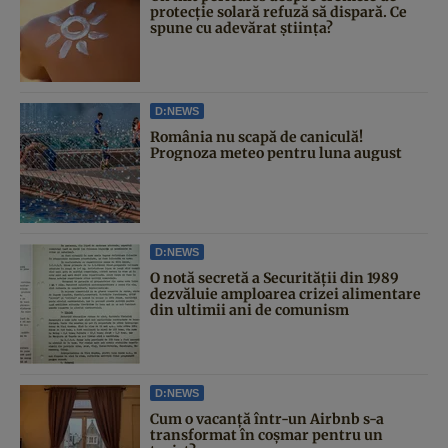
protecție solară refuză să dispară. Ce
spune cu adevărat știința?
D:NEWS
România nu scapă de caniculă!
Prognoza meteo pentru luna august
D:NEWS
O notă secretă a Securității din 1989
dezvăluie amploarea crizei alimentare
din ultimii ani de comunism
D:NEWS
Cum o vacanță într-un Airbnb s-a
transformat în coșmar pentru un