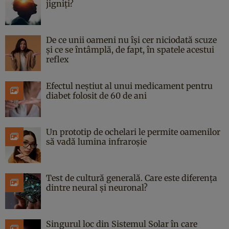
jigniți?
De ce unii oameni nu își cer niciodată scuze
și ce se întâmplă, de fapt, în spatele acestui
reflex
Efectul neștiut al unui medicament pentru
diabet folosit de 60 de ani
Un prototip de ochelari le permite oamenilor
să vadă lumina infraroșie
Test de cultură generală. Care este diferența
dintre neural și neuronal?
Singurul loc din Sistemul Solar în care