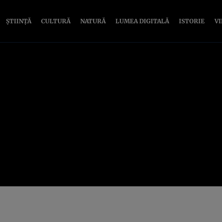
ȘTIINȚĂ
CULTURĂ
NATURĂ
LUMEA DIGITALĂ
ISTORIE
V