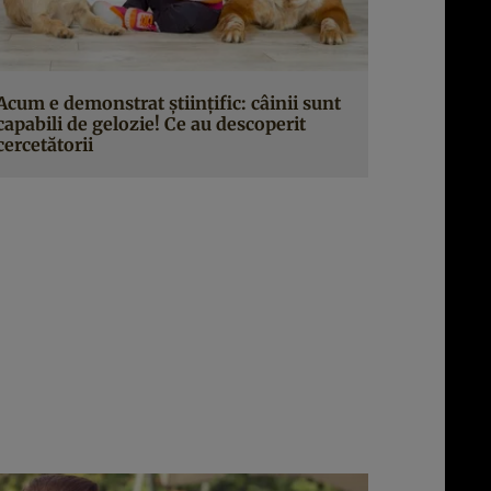
Acum e demonstrat ştiinţific: câinii sunt
capabili de gelozie! Ce au descoperit
cercetătorii