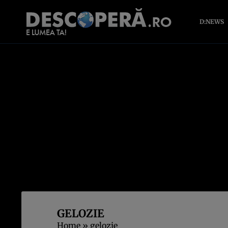
D:NEWS
GELOZIE
Home
»
gelozie