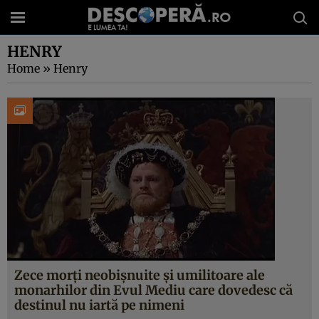
HENRY
Home
»
Henry
Zece morţi neobişnuite şi umilitoare ale
monarhilor din Evul Mediu care dovedesc că
destinul nu iartă pe nimeni