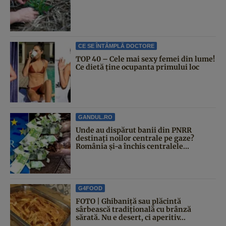
CE SE ÎNTÂMPLĂ DOCTORE
TOP 40 – Cele mai sexy femei din lume!
Ce dietă ține ocupanta primului loc
GANDUL.RO
Unde au dispărut banii din PNRR
destinați noilor centrale pe gaze?
România și-a închis centralele...
G4FOOD
FOTO | Ghibaniță sau plăcintă
sârbească tradițională cu brânză
sărată. Nu e desert, ci aperitiv...