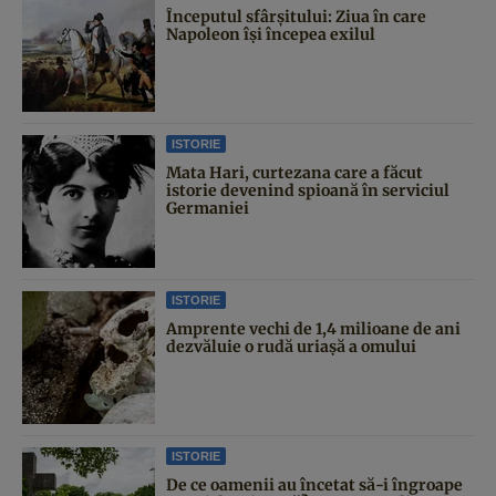
Începutul sfârşitului: Ziua în care
Napoleon îşi începea exilul
ISTORIE
Mata Hari, curtezana care a făcut
istorie devenind spioană în serviciul
Germaniei
ISTORIE
Amprente vechi de 1,4 milioane de ani
dezvăluie o rudă uriașă a omului
ISTORIE
De ce oamenii au încetat să-i îngroape