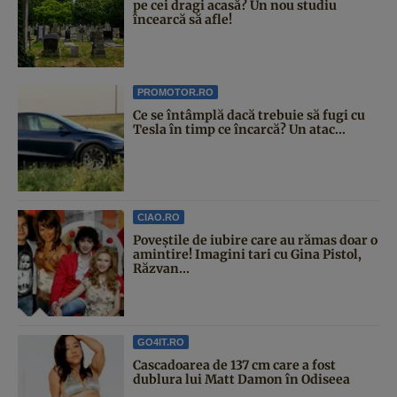
pe cei dragi acasă? Un nou studiu
încearcă să afle!
PROMOTOR.RO
Ce se întâmplă dacă trebuie să fugi cu
Tesla în timp ce încarcă? Un atac...
CIAO.RO
Poveştile de iubire care au rămas doar o
amintire! Imagini tari cu Gina Pistol,
Răzvan...
GO4IT.RO
Cascadoarea de 137 cm care a fost
dublura lui Matt Damon în Odiseea