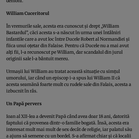
demoni.
William Cuceritorul
În vremurile sale, acesta era cunoscut şi drept „William
Bastardul”, căci acesta s-a născut în urma unei întâlniri
infantile care a avut loc între Ducele Robert al Normandiei şi
fiica unui oţetar din Falaise. Pentru că Ducele nu a mai avut
alţi fii, l-a recunoscut pe William, dar scandalul din jurul
originii sale l-a bântuit mereu.
Urmaşii lui William au tratat această situaţie cu simţul
umorului, iar când un episcop i-a spus lui William II că
acesta seamănă foarte mult cu rudele sale din Falais, acesta a
izbucnit în râs.
Un Papă pervers
Ioan al XII-lea a devenit Papă când avea doar 18 ani, datorită
faptului că provenea dintr-o familie bogată. Însă, acesta era
interesat mult mai mult de sex decât de religie, iar palatul său
a ajuns să semene cu un bordel. S-a afirmat chiar şi că localii