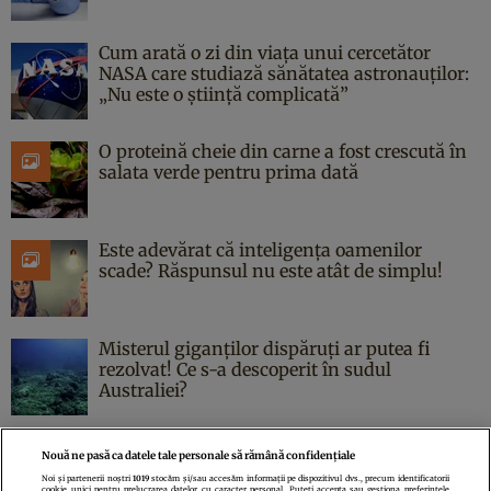
Cum arată o zi din viața unui cercetător
NASA care studiază sănătatea astronauților:
„Nu este o știință complicată”
O proteină cheie din carne a fost crescută în
salata verde pentru prima dată
Este adevărat că inteligența oamenilor
scade? Răspunsul nu este atât de simplu!
Misterul giganților dispăruți ar putea fi
rezolvat! Ce s-a descoperit în sudul
Australiei?
Nouă ne pasă ca datele tale personale să rămână confidențiale
Noi și partenerii noștri
1019
stocăm și/sau accesăm informații pe dispozitivul dvs., precum identificatorii
cookie unici pentru prelucrarea datelor cu caracter personal. Puteți accepta sau gestiona preferințele