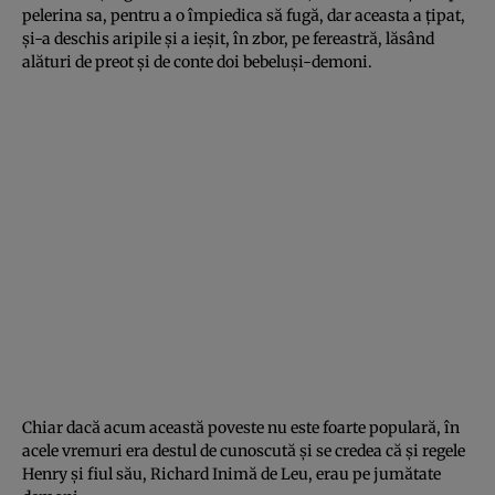
pelerina sa, pentru a o împiedica să fugă, dar aceasta a ţipat,
şi-a deschis aripile şi a ieşit, în zbor, pe fereastră, lăsând
alături de preot şi de conte doi bebeluşi-demoni.
Chiar dacă acum această poveste nu este foarte populară, în
acele vremuri era destul de cunoscută şi se credea că şi regele
Henry şi fiul său, Richard Inimă de Leu, erau pe jumătate