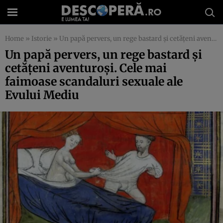
Home
»
Istorie
»
Un papă pervers, un rege bastard şi cetăţeni aventuroşi. Cele mai faimoase scandaluri sexuale ale Evului Mediu
Un papă pervers, un rege bastard şi
cetăţeni aventuroşi. Cele mai
faimoase scandaluri sexuale ale
Evului Mediu