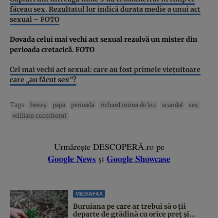
făceau sex. Rezultatul lor indică durata medie a unui act
sexual – FOTO
Dovada celui mai vechi act sexual rezolvă un mister din
perioada cretacică. FOTO
Cel mai vechi act sexual: care au fost primele vieţuitoare
care „au făcut sex”?
Tags:
henry
papa
perioada
richard inima de leu
scandal
sex
william cuceritorul
Urmărește DESCOPERĂ.ro pe
Google News
Google Showcase
și
MEDIAFAX
Buruiana pe care ar trebui să o ții
departe de grădină cu orice preț și...