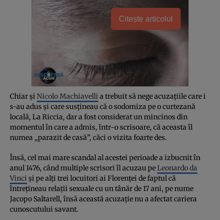
Citește articolul
Chiar şi
Nicolo Machiavelli
a trebuit să nege acuzaţiile care i
s-au adus şi care susţineau că o sodomiza pe o curtezană
locală, La Riccia, dar a fost considerat un mincinos din
momentul în care a admis, într-o scrisoare, că aceasta îl
numea „parazit de casă”, căci o vizita foarte des.
Însă, cel mai mare scandal al acestei perioade a izbucnit în
anul 1476, când multiple scrisori îl acuzau pe
Leonardo da
Vinci
şi pe alţi trei locuitori ai Florenţei de faptul că
întreţineau relaţii sexuale cu un tânăr de 17 ani, pe nume
Jacopo Saltarell, însă această acuzaţie nu a afectat cariera
cunoscutului savant.