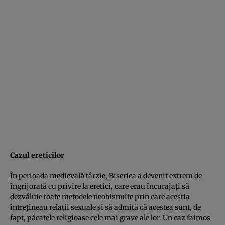
Cazul ereticilor
În perioada medievală târzie, Biserica a devenit extrem de
îngrijorată cu privire la eretici, care erau încurajaţi să
dezvăluie toate metodele neobişnuite prin care aceştia
întreţineau relaţii sexuale şi să admită că acestea sunt, de
fapt, păcatele religioase cele mai grave ale lor. Un caz faimos