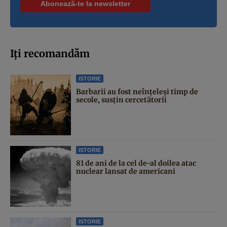
Iți recomandăm
ISTORIE
Barbarii au fost neînțeleși timp de
secole, susțin cercetătorii
ISTORIE
81 de ani de la cel de-al doilea atac
nuclear lansat de americani
ISTORIE