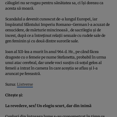
călugări nu se rugau pentru sănătatea sa, ci îşi doreau ca
acesta să moară.
Scandalul a devenit cunoscut de-a lungul Europei, iar
împăratul Sfântului Imperiu Romano-German l-a acuzat de
omucidere, de mărturie mincinoasă , de sacrilegiu şi de
incest, după ce a întreţinut relaţii sexuale cu rudele sale de
gen feminin şi cu două dintre surorile sale.
Ioan al XII-lea a murit în anul 964 d. Hr., pe când făcea
dragoste cu o femeie pe nume Stefanetta, probabil în urma
unui atac cerebral, dar unele voci susţin că soţul gelos al
femeii a intrat în camera în care aceştia se aflau şi l-a
aruncat pe fereastră.
Sursa:
Listverse
Citeşte şi:
La revedere, sex! Un elogiu scurt, dar din inimă
Cupluri din întreaga lume s-au cronometrat în timp ce