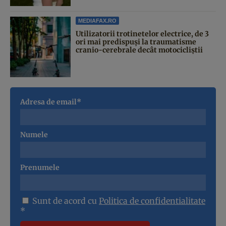
MEDIAFAX.RO
Utilizatorii trotinetelor electrice, de 3
ori mai predispuși la traumatisme
cranio-cerebrale decât motocicliștii
Adresa de email*
Numele
Prenumele
Sunt de acord cu
Politica de confidentialitate
*