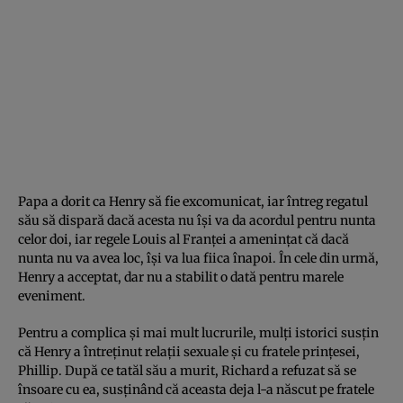
Papa a dorit ca Henry să fie excomunicat, iar întreg regatul
său să dispară dacă acesta nu îşi va da acordul pentru nunta
celor doi, iar regele Louis al Franţei a ameninţat că dacă
nunta nu va avea loc, îşi va lua fiica înapoi. În cele din urmă,
Henry a acceptat, dar nu a stabilit o dată pentru marele
eveniment.
Pentru a complica şi mai mult lucrurile, mulţi istorici susţin
că Henry a întreţinut relaţii sexuale şi cu fratele prinţesei,
Phillip. După ce tatăl său a murit, Richard a refuzat să se
însoare cu ea, susţinând că aceasta deja l-a născut pe fratele