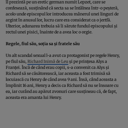
îl prezintă pe un eretic german numit Lepzet, care se
confesează, susţinând că secta sa se întâlnea într-o peşteră,
acolo unde episcopul lor introducea mânerul unei linguri de
argint în anusul lor, lucru care era considerat ca o jertfă.
Ulterior, adunarea trebuia să îi sărute fundul episcopului şi
rectul unei pisici, înainte de a avea loc o orgie.
Regele, fiul său, soţia sa şi fratele său
Un alt scandal sexual l-a avut ca protagonist pe regele Henry,
pe fiul său,
Richard Inimă de Leu
şi pe prinţesa Alys a
Franţei. Încă de când erau copii, s-a convenit ca Alys şi
Richard să se căsătorească, iar aceasta a fost trimisă să
locuiască cu Henry de când avea 9 ani. Însă, când aceasta a
împlinit 16 ani, Henry a decis ca Richard să nu se însoare cu
ea, iar curând au apărut zvonuri care susţineau că, de fapt,
aceasta era amanta lui Henry.