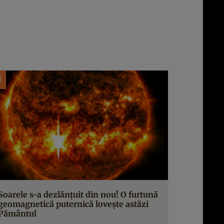
Soarele s-a dezlănțuit din nou! O furtună
geomagnetică puternică lovește astăzi
Pământul