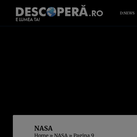
D:NEWS
NASA
Home
»
NASA
»
Pagina 9