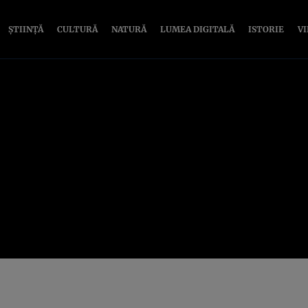
ȘTIINȚĂ
CULTURĂ
NATURĂ
LUMEA DIGITALĂ
ISTORIE
V