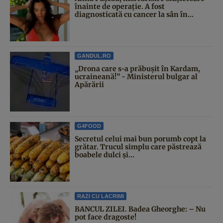
înainte de operație. A fost
diagnosticată cu cancer la sân în...
GANDUL.RO
„Drona care s-a prăbușit în Kardam,
ucraineană!” - Ministerul bulgar al
Apărării
G4FOOD
Secretul celui mai bun porumb copt la
grătar. Trucul simplu care păstrează
boabele dulci și...
RAZI CU LACRIMI
BANCUL ZILEI. Badea Gheorghe: – Nu
pot face dragoste!