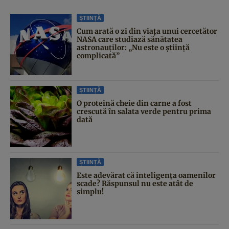
ȘTIINȚĂ
Cum arată o zi din viața unui cercetător
NASA care studiază sănătatea
astronauților: „Nu este o știință
complicată”
ȘTIINȚĂ
O proteină cheie din carne a fost
crescută în salata verde pentru prima
dată
ȘTIINȚĂ
Este adevărat că inteligența oamenilor
scade? Răspunsul nu este atât de
simplu!