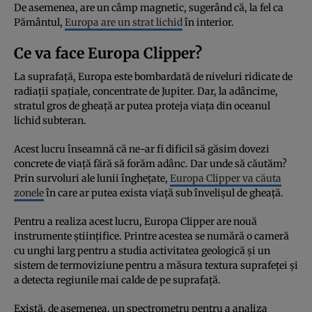
De asemenea, are un câmp magnetic, sugerând că, la fel ca
Pământul,
Europa are un strat lichid
în interior.
Ce va face Europa Clipper?
La suprafață, Europa este bombardată de niveluri ridicate de
radiații spațiale, concentrate de Jupiter. Dar, la adâncime,
stratul gros de gheață ar putea proteja viața din oceanul
lichid subteran.
Acest lucru înseamnă că ne-ar fi dificil să găsim dovezi
concrete de viață fără să forăm adânc. Dar unde să căutăm?
Prin survoluri ale lunii înghețate,
Europa Clipper va căuta
zonele
în care ar putea exista viață sub învelișul de gheață.
Pentru a realiza acest lucru, Europa Clipper are nouă
instrumente științifice. Printre acestea se numără o cameră
cu unghi larg pentru a studia activitatea geologică și un
sistem de termoviziune pentru a măsura textura suprafeței și
a detecta regiunile mai calde de pe suprafață.
Există, de asemenea, un spectrometru pentru a analiza