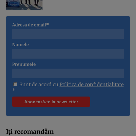
Adresa de email*
Numele
Prenumele
Sunt de acord cu
Politica de confidentialitate
*
Iți recomandăm