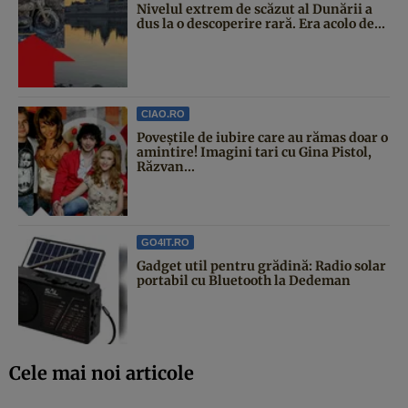
Nivelul extrem de scăzut al Dunării a
dus la o descoperire rară. Era acolo de...
CIAO.RO
Poveştile de iubire care au rămas doar o
amintire! Imagini tari cu Gina Pistol,
Răzvan...
GO4IT.RO
Gadget util pentru grădină: Radio solar
portabil cu Bluetooth la Dedeman
Cele mai noi articole