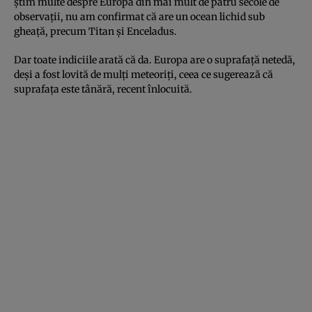
știm multe despre Europa din mai mult de patru secole de
observații, nu am confirmat că are un ocean lichid sub
gheață, precum Titan și Enceladus.
Dar toate indiciile arată că da. Europa are o suprafață netedă,
deși a fost lovită de mulți meteoriți, ceea ce sugerează că
suprafața este tânără, recent înlocuită.