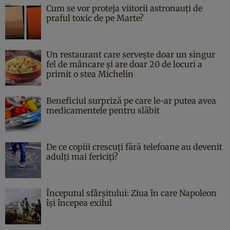
Cum se vor proteja viitorii astronauți de
praful toxic de pe Marte?
Un restaurant care servește doar un singur
fel de mâncare și are doar 20 de locuri a
primit o stea Michelin
Beneficiul surpriză pe care le-ar putea avea
medicamentele pentru slăbit
De ce copiii crescuți fără telefoane au devenit
adulți mai fericiți?
Începutul sfârşitului: Ziua în care Napoleon
îşi începea exilul