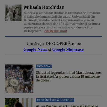
Mihaela Horchidan
Mihaela și-a finalizat studiile la Facultatea de Jurnalism
și Științele Comunicării din cadrul Universității din
București, având experiență în presa online și radio.
Curiozitatea, dorința de a afla cât mai multe și pasiunea
pentru istorie, ştiinţă şi natură au condus-o către
Descopera.ro
citește mai mult
Urmărește DESCOPERĂ.ro pe
Google News
Google Showcase
și
MEDIAFAX
Obiectul legendar al lui Maradona, scos
la licitație! Ar putea valora 10 milioane
de dolari
CE SE ÎNTÂMPLĂ DOCTORE
Alina Pușcău, mărturisire sfâșietoare