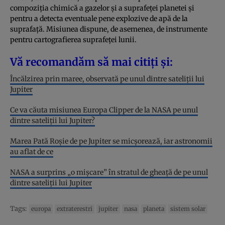
compoziția chimică a gazelor și a suprafeței planetei și
pentru a detecta eventuale pene explozive de apă de la
suprafață. Misiunea dispune, de asemenea, de instrumente
pentru cartografierea suprafeței lunii.
Vă recomandăm să mai citiți și:
Încălzirea prin maree, observată pe unul dintre sateliții lui
Jupiter
Ce va căuta misiunea Europa Clipper de la NASA pe unul
dintre sateliții lui Jupiter?
Marea Pată Roșie de pe Jupiter se micșorează, iar astronomii
au aflat de ce
NASA a surprins „o mișcare” în stratul de gheață de pe unul
dintre sateliții lui Jupiter
Tags:
europa
extraterestri
jupiter
nasa
planeta
sistem solar