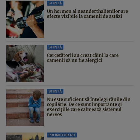
ȘTIINȚĂ
Un hormon al neanderthalienilor are
efecte vizibile la oamenii de astăzi
ȘTIINȚĂ
Cercetătorii au creat câini la care
oamenii să nu fie alergici
ȘTIINȚĂ
Nu este suficient să înțelegi rănile din
copilărie. De ce sunt importante și
exercițiile care calmează sistemul
nervos
PROMOTOR.RO