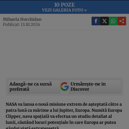
10 POZE
VEZI GALERIA FOTO »
Mihaela Horchidan
Publicat: 13.10.2024
Adaugă-ne ca sursă
Urmărește-ne in
preferată
Discover
NASA va lansa o nouă misiune extrem de așteptată către a
patra lună ca mărime a lui Jupiter, Europa. Numită Europa
Clipper, nava spațială va efectua un studiu detaliat al
lunii, căutând locuri potențiale în care Europa ar putea
găzdui viață extraterestră.