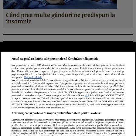
Când prea multe gânduri ne predispun la
insomnie
Nouă ne pasă ca datele tale personale să rămână confidențiale
Noi și partenerii noștri
1019
stocăm și/sau accesăm informații pe dispozitivul dvs., precum identificatorii
cookie unici pentru prelucrarea datelor cu caracter personal. Puteți accepta sau gestiona preferințele
Politica de confidenţialitate
Politica de cookies
Termeni şi condiţii
dvs. făcând clic mai jos, respectiv vă puteți opune utilizării unui interes legitim în orice moment pe
pagina cu politica de confidențialitate. Aceste alegeri vor fi raportate partenerilor noștri și nu vă vor afecta
Echipa redacțională
Contact
Setări Cookies
navigarea.
Mai multe detalii
Noi si partenerii nostri (retelele de socializare si agentiile de publicitate partenere, precum si furnizorii
nostri de servicii de date analitice) prelucram date pentru a permite website-ului sa functioneze, pentru a
personaliza continutul si anunturile publicitare afisate in functie de interesele si/sau profilul dvs.,
pentru a va oferi functionalitati aferente retelelor de socializare si pentru a analiza traficul pe website.
Beneficiati de drepturile prevazute de art. 15-22 din GDPR in legatura cu prelucrarea datelor cu caracter
personal. Aceste drepturi pot fi exercitate prin modalitatea indicata
aici
. Prin click pe “ACCEPT TOATE”,
acceptati folosirea tuturor Tehnologiilor de tip Cookie, care implica inclusiv acceptul dvs. cu privire la
stocarea/accesarea informatiilor de catre Vendor-ii cu care colaboram. Prin click pe “VREAU SA MODIFIC
SETARILE INDIVIDUAL” puteti schimba preferintele in mod individual, mai putin cele legate de cookie
strict necesare pentru functionarea website-ului.
Atât noi, cât și partenerii noștri prelucrăm datele pentru a oferi:
Dezvoltarea și îmbunătățirea serviciilor. Măsurarea performanței reclamelor. Utilizarea profilurilor pentru
selectarea conținutului personalizat. Stocarea și/sau accesarea informațiilor de pe un dispozitiv. Crearea
profilurilor de conținut personalizat. Utilizarea profilurilor pentru selectarea publicității personalizate.
Citarea se poate face în limita a 250 de semne. Nici o instituţie sau persoană
Crearea profilurilor pentru publicitate personalizată. Măsurarea performanței conținutului. Înțelegerea
publicului prin statistici sau combinații de date din surse diferite. Utilizarea datelor limitate pentru a
(site-uri, instituţii mass-media, firme de monitorizare) nu poate reproduce
selecta conținutul. Utilizarea de date limitate pentru a selecta publicitatea. Date precise de geolocație și