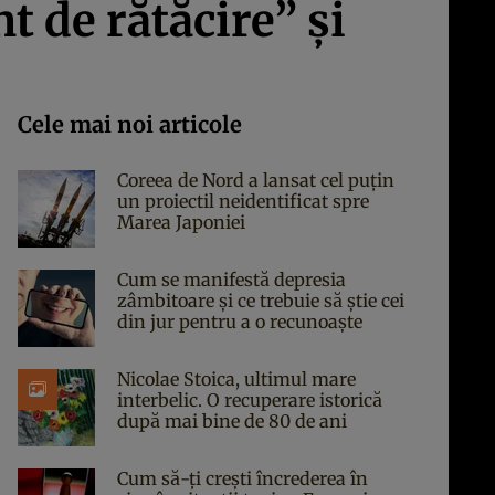
de rătăcire” şi
Cele mai noi articole
Coreea de Nord a lansat cel puțin
un proiectil neidentificat spre
Marea Japoniei
Cum se manifestă depresia
zâmbitoare și ce trebuie să știe cei
din jur pentru a o recunoaște
Nicolae Stoica, ultimul mare
interbelic. O recuperare istorică
după mai bine de 80 de ani
Cum să-ți crești încrederea în