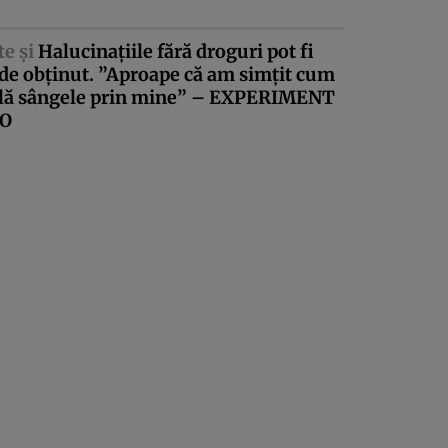
te şi
Halucinaţiile fără droguri pot fi
de obţinut. ”Aproape că am simţit cum
ulă sângele prin mine” – EXPERIMENT
EO