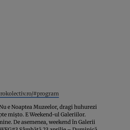
rokolectiv.ro/#program
Nu e Noaptea Muzeelor, dragi huhurezi
pte mişto. E Weekend-ul Galeriilor.
mine. De asemenea, weekend în Galerii
c- WEG#3 Sâmbătă 23 aprilie – Duminică