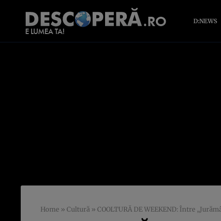
D:NEWS
Home
»
Cultură
»
COOLTURĂ DE WEEKEND: Între „Jurământ