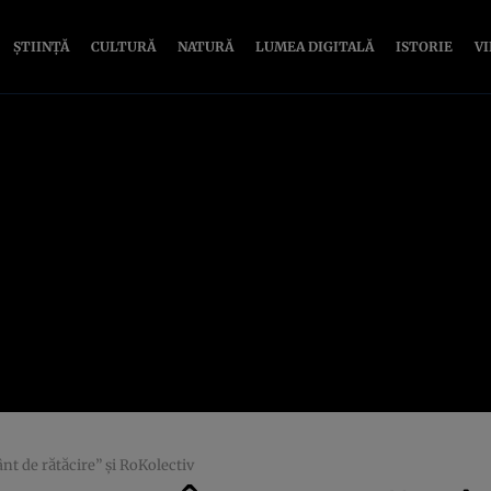
ȘTIINȚĂ
CULTURĂ
NATURĂ
LUMEA DIGITALĂ
ISTORIE
V
 de rătăcire” şi RoKolectiv