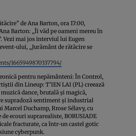
tăcire” de Ana Barton, ora 17:00,
Ana Barton: „Îi văd pe oameni mereu în
”. Vezi mai jos interviul lui Eugen
event-ului, „Jurământ de rătăcire se
ents/1665949870337794/
ctronică pentru nepământeni: În Control,
artiştii din Lineup: T’IEN LAI (PL) creează
e muzică dance, brutală şi magică,
tre supradoză sentiment şi industrial
ui Marcel Duchamp, Rrose Sélavy, cu
e de ecouri suprarealiste, BORUSIADE
cale fracturate, ca într-un castel gotic
ersiune cyberpunk.