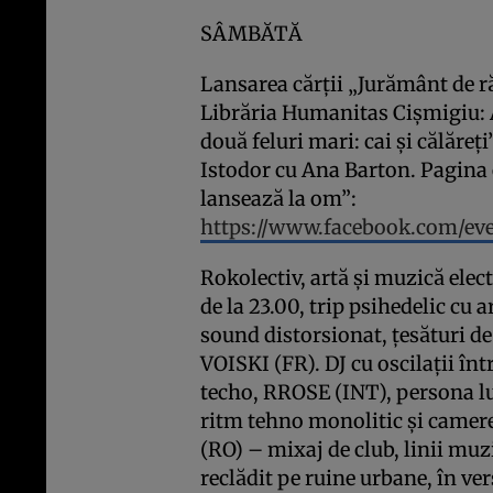
SÂMBĂTĂ
Lansarea cărţii „Jurământ de ră
Librăria Humanitas Cişmigiu: 
două feluri mari: cai şi călăreţi
Istodor cu Ana Barton. Pagina 
lansează la om”:
https://www.facebook.com/ev
Rokolectiv, artă şi muzică ele
de la 23.00, trip psihedelic cu 
sound distorsionat, ţesături d
VOISKI (FR). DJ cu oscilaţii în
techo, RROSE (INT), persona l
ritm tehno monolitic şi camer
(RO) – mixaj de club, linii muzi
reclădit pe ruine urbane, în v