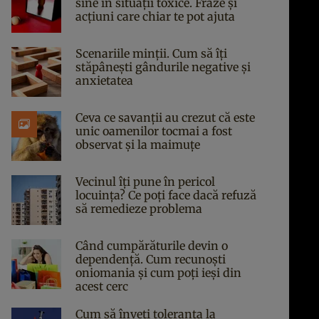
sine în situații toxice. Fraze și
acțiuni care chiar te pot ajuta
Scenariile minții. Cum să îți
stăpânești gândurile negative și
anxietatea
Ceva ce savanții au crezut că este
unic oamenilor tocmai a fost
observat și la maimuțe
Vecinul îți pune în pericol
locuința? Ce poți face dacă refuză
să remedieze problema
Când cumpărăturile devin o
dependență. Cum recunoști
oniomania și cum poți ieși din
acest cerc
Cum să înveți toleranța la