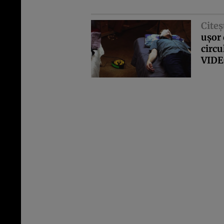
Citeş
uşor 
circ
VID