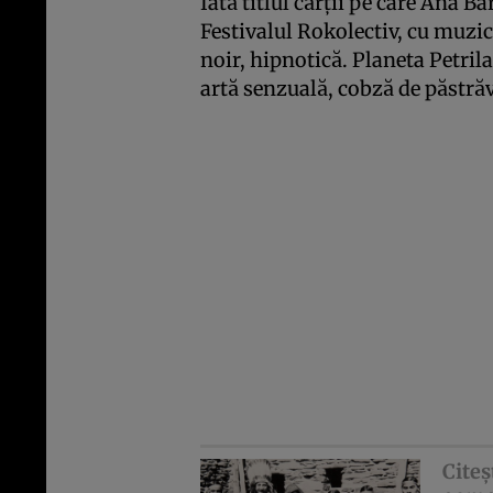
Iată titlul cărţii pe care Ana 
Festivalul Rokolectiv, cu muzi
noir, hipnotică. Planeta Petri
artă senzuală, cobză de păstrăv
Citeş