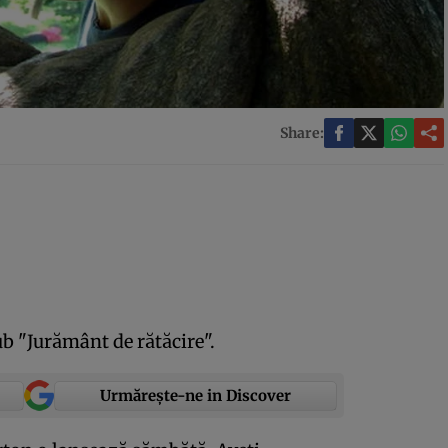
Share:
b "Jurământ de rătăcire".
Urmărește-ne in Discover