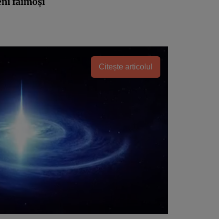
ni faimoşi
Citește articolul