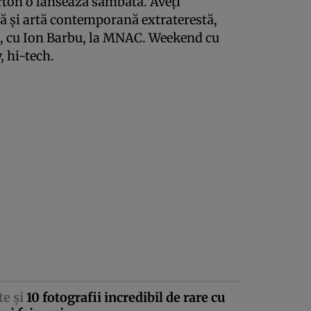
Barton o lansează sămbătă. Aveţi
că şi artă contemporană extraterestă,
la, cu Ion Barbu, la MNAC. Weekend cu
, hi-tech.
te şi
10 fotografii incredibil de rare cu