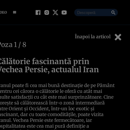
IDEO
Înapoi la articol
Poza
1
/ 8
Călătorie fascinantă prin
Vechea Persie, actualul Iran
ranul poate fi cea mai bună destinaţie de pe Pământ
entru cei cărora o călătorie le oferă cu atât mai
ulte satisfacţii cu cât este mai surprinzătoare. Cine
oreşte să călătorească într-o zonă intermediară
ntre Orient şi Occident, într-un loc exotic şi
ascinant, dar cu toate comodităţile, poate vizita
ranul. Vechea Persie este fermecătoare, iar
ospitalitatea este cea mai pură definiţie a