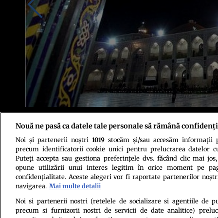
Iranul poate fi cea mai bună destinaţie de pe Pământ pentru cei cărora o c
Nouă ne pasă ca datele tale personale să rămână confidenți
surprinzătoare. Cine doreşte să călătorească într-o zonă intermediară într
comodităţile, poate vizita Iranul. Vechea Persie este fermecătoare, iar 'os
Noi și partenerii noștri
1019
stocăm și/sau accesăm informații pe
spaniol ABC.
precum identificatorii cookie unici pentru prelucrarea datelor c
Puteți accepta sau gestiona preferințele dvs. făcând clic mai jos,
opune utilizării unui interes legitim în orice moment pe pag
confidențialitate. Aceste alegeri vor fi raportate partenerilor noștr
navigarea.
Mai multe detalii
Noi si partenerii nostri (retelele de socializare si agentiile de p
precum si furnizorii nostri de servicii de date analitice) prel
Politica de conf