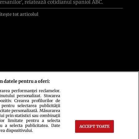
ersanilor', relatează cotidianul spaniol ABC.
itește tot articolul
m datele pentru a oferi:
urarea performanței reclamelor.
inutului personalizat. Stocarea
zitiv. Crearea profilurilor de
 pentru selectarea publicității
icitate personalizată. Măsurarea
i prin statistici sau combinații
lor limitate pentru a selecta
u a selecta publicitatea. Date
ACCEPT TOATE
rea dispozitivului.
ct
Setări Cookies