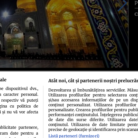
p
C
ălătorie le oferă cu atât mai multe satisfacţii cu cât este mai
ale
Atât noi, cât și partenerii noștri prelucră
e Orient şi Occident, într-un loc exotic şi fascinant, dar cu toate
pitalitatea este cea mai pură definiţie a persanilor', relatează cotidianul
 dispozitivul dvs.,
Dezvoltarea și îmbunătățirea serviciilor. Măs
u caracter personal.
Utilizarea profilurilor pentru selectarea conț
și/sau accesarea informațiilor de pe un dispo
 respectiv vă puteți
conținut personalizat. Utilizarea profilurilor
ina cu politica de
personalizate. Crearea profilurilor pentru publ
i și nu vă vor afecta
performanței conținutului. Înțelegerea publiculu
de date din surse diferite. Utilizarea date
conținutul. Utilizarea de date limitate pentr
ublicitate partenere,
precise de geolocație și identificarea prin scana
ucram date pentru a
Listă parteneri (furnizori)
idenţialitate
Politica de cookies
Termeni şi condiţii
Echipa redacțională
Conta