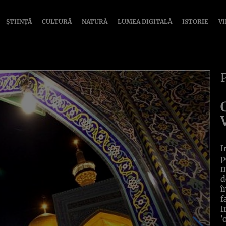
ȘTIINȚĂ
CULTURĂ
NATURĂ
LUMEA DIGITALĂ
ISTORIE
V
I
p
m
d
î
f
I
'