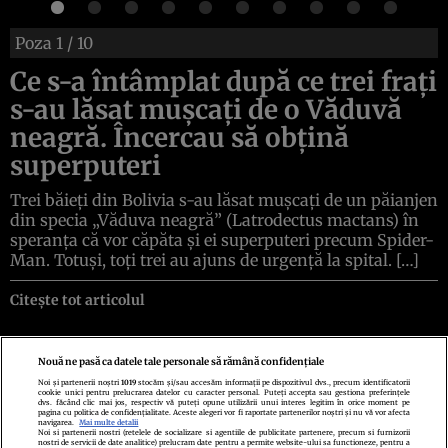
Poza
1
/ 10
Ce s-a întâmplat după ce trei frați
s-au lăsat mușcați de o Văduvă
neagră. Încercau să obțină
superputeri
Trei băieți din Bolivia s-au lăsat mușcați de un păianjen
din specia „Văduva neagră” (Latrodectus mactans) în
speranța că vor căpăta și ei superputeri precum Spider-
Man. Totuși, toți trei au ajuns de urgență la spital. […]
Citește tot articolul
Nouă ne pasă ca datele tale personale să rămână confidențiale
Noi și partenerii noștri
1019
stocăm și/sau accesăm informații pe dispozitivul dvs., precum identificatorii
cookie unici pentru prelucrarea datelor cu caracter personal. Puteți accepta sau gestiona preferințele
Politica de confidenţialitate
Politica de cookies
Termeni şi condiţii
dvs. făcând clic mai jos, respectiv vă puteți opune utilizării unui interes legitim în orice moment pe
Echipa redacțională
Contact
Setări Cookies
pagina cu politica de confidențialitate. Aceste alegeri vor fi raportate partenerilor noștri și nu vă vor afecta
navigarea.
Mai multe detalii
Noi si partenerii nostri (retelele de socializare si agentiile de publicitate partenere, precum si furnizorii
nostri de servicii de date analitice) prelucram date pentru a permite website-ului sa functioneze, pentru a