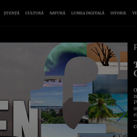
ȘTIINȚĂ
CULTURĂ
NATURĂ
LUMEA DIGITALĂ
ISTORIE
V
O
m
P
o
e
C