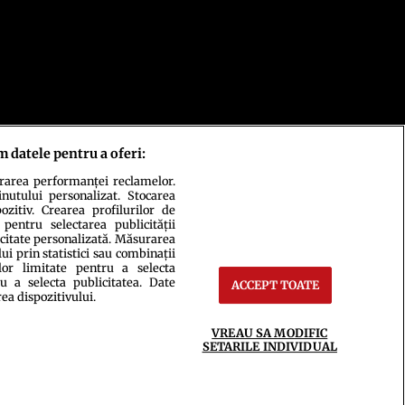
m datele pentru a oferi:
urarea performanței reclamelor.
inutului personalizat. Stocarea
zitiv. Crearea profilurilor de
 pentru selectarea publicității
ct
Setări Cookies
icitate personalizată. Măsurarea
i prin statistici sau combinații
lor limitate pentru a selecta
u a selecta publicitatea. Date
ACCEPT TOATE
rea dispozitivului.
VREAU SA MODIFIC
SETARILE INDIVIDUAL
ce integral scrierile publicistice purtătoare de Drepturi de Autor.