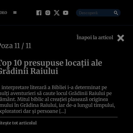
IDEO
Înapoi la articol
Poza
11
/ 11
Top 10 presupuse locații ale
Grădinii Raiului
 interpretare literară a Bibliei i-a determinat pe
ulți aventurieri să caute locul Grădinii Raiului pe
ământ. Mitul biblic al creației plasează originea
mului în Grădina Raiului, iar de-a lungul timpului,
xploratori dar și persoane […]
itește tot articolul