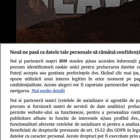
Nouă ne pasă ca datele tale personale să rămână confidenți
Noi și partenerii noștri
1019
stocăm și/sau accesăm informații pe
precum identificatorii cookie unici pentru prelucrarea datelor c
Puteți accepta sau gestiona preferințele dvs. făcând clic mai jos,
opune utilizării unui interes legitim în orice moment pe pag
Politica de conf
confidențialitate. Aceste alegeri vor fi raportate partenerilor noștr
navigarea.
Mai multe detalii
Noi si partenerii nostri (retelele de socializare si agentiile de p
precum si furnizorii nostri de servicii de date analitice) prel
permite website-ului sa functioneze, pentru a personaliza conti
publicitare afisate in functie de interesele si/sau profilul dvs
functionalitati aferente retelelor de socializare si pentru a analiza
Beneficiati de drepturile prevazute de art. 15-22 din GDPR in leg
Citarea se poate face în limita a 250 de semne. Nici o instituţie 
datelor cu caracter personal. Aceste drepturi pot fi exercitate prin