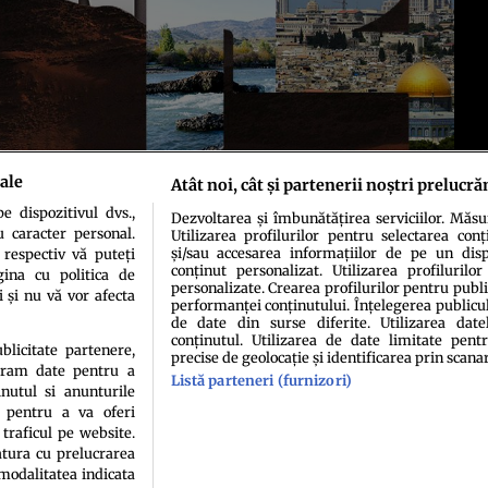
ale
Atât noi, cât și partenerii noștri prelucră
 dispozitivul dvs.,
Dezvoltarea și îmbunătățirea serviciilor. Măs
u caracter personal.
Utilizarea profilurilor pentru selectarea conț
și/sau accesarea informațiilor de pe un dispo
 respectiv vă puteți
conținut personalizat. Utilizarea profilurilor
ina cu politica de
idenţialitate
Politica de cookies
Termeni şi condiţii
Echipa redacțională
Conta
personalizate. Crearea profilurilor pentru publ
i și nu vă vor afecta
performanței conținutului. Înțelegerea publiculu
de date din surse diferite. Utilizarea date
conținutul. Utilizarea de date limitate pentr
ublicitate partenere,
precise de geolocație și identificarea prin scana
ucram date pentru a
Listă parteneri (furnizori)
nutul si anunturile
., pentru a va oferi
 traficul pe website.
atura cu prelucrarea
sau persoană (site-uri, instituţii mass-media, firme de monitorizare) nu poate reprodu
 modalitatea indicata