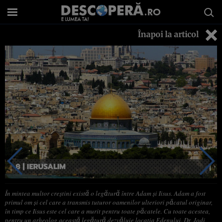
Înapoi la articol
În mintea multor creștini există o legătură între Adam și Iisus. Adam a fost
primul om și cel care a transmis tuturor oamenilor ulteriori păcatul originar,
în timp ce Iisus este cel care a murit pentru toate păcatele. Cu toate acestea,
pentru un arheolog această legătură dezvăluie locația Edenului. Dr. Jodi