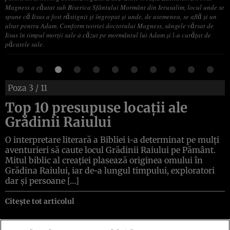
Magness a căutat sub Biserica Sfântului Mormânt din Ierusalim, locul unde se
spune că Iisus a fost răstignit și îngropat și unde, de asemenea, se află și un
altar pentru Adam. Conform teoriei doctorului Magness, sângele vărsat de
Iisus în timpul morții sale a căzut pe mormântul lui Adam și l-a curățat de
păcatele sale.
Poza
3
/ 11
Top 10 presupuse locații ale
Grădinii Raiului
O interpretare literară a Bibliei i-a determinat pe mulți
aventurieri să caute locul Grădinii Raiului pe Pământ.
Mitul biblic al creației plasează originea omului în
Grădina Raiului, iar de-a lungul timpului, exploratori
dar și persoane […]
Citește tot articolul