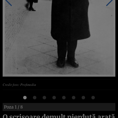
Credit foto: Profimedia
Poza
1
/ 8
O scrisoare demult pierdută arată