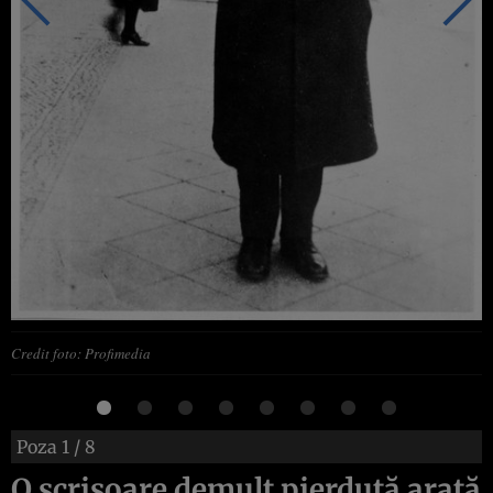
Credit foto: Profimedia
Poza
1
/ 8
O scrisoare demult pierdută arată