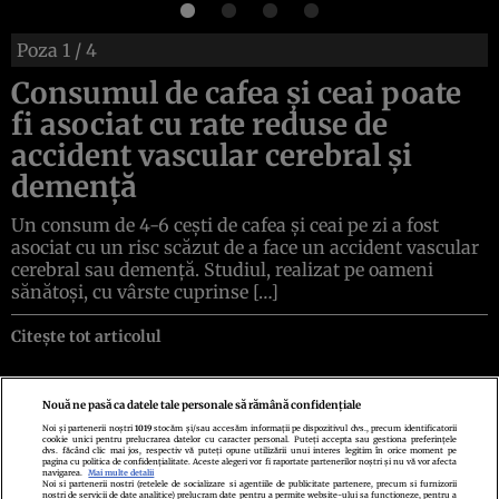
Poza
1
/ 4
Consumul de cafea și ceai poate
fi asociat cu rate reduse de
accident vascular cerebral și
demență
Un consum de 4-6 cești de cafea și ceai pe zi a fost
asociat cu un risc scăzut de a face un accident vascular
cerebral sau demență. Studiul, realizat pe oameni
sănătoși, cu vârste cuprinse […]
Citește tot articolul
Nouă ne pasă ca datele tale personale să rămână confidențiale
Noi și partenerii noștri
1019
stocăm și/sau accesăm informații pe dispozitivul dvs., precum identificatorii
cookie unici pentru prelucrarea datelor cu caracter personal. Puteți accepta sau gestiona preferințele
Politica de confidenţialitate
Politica de cookies
Termeni şi condiţii
dvs. făcând clic mai jos, respectiv vă puteți opune utilizării unui interes legitim în orice moment pe
Echipa redacțională
Contact
Setări Cookies
pagina cu politica de confidențialitate. Aceste alegeri vor fi raportate partenerilor noștri și nu vă vor afecta
navigarea.
Mai multe detalii
Noi si partenerii nostri (retelele de socializare si agentiile de publicitate partenere, precum si furnizorii
nostri de servicii de date analitice) prelucram date pentru a permite website-ului sa functioneze, pentru a