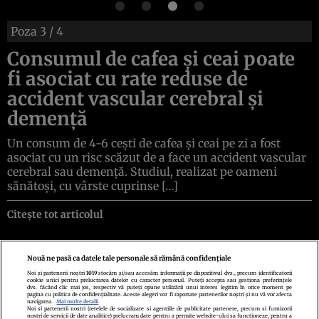
Poza
3
/ 4
Consumul de cafea și ceai poate
fi asociat cu rate reduse de
accident vascular cerebral și
demență
Un consum de 4-6 cești de cafea și ceai pe zi a fost
asociat cu un risc scăzut de a face un accident vascular
cerebral sau demență. Studiul, realizat pe oameni
sănătoși, cu vârste cuprinse […]
Citește tot articolul
Nouă ne pasă ca datele tale personale să rămână confidențiale
Noi și partenerii noștri
1019
stocăm și/sau accesăm informații pe dispozitivul dvs., precum identificatorii
cookie unici pentru prelucrarea datelor cu caracter personal. Puteți accepta sau gestiona preferințele
Politica de confidenţialitate
Politica de cookies
Termeni şi condiţii
dvs. făcând clic mai jos, respectiv vă puteți opune utilizării unui interes legitim în orice moment pe
Echipa redacțională
Contact
Setări Cookies
pagina cu politica de confidențialitate. Aceste alegeri vor fi raportate partenerilor noștri și nu vă vor afecta
navigarea.
Mai multe detalii
Noi si partenerii nostri (retelele de socializare si agentiile de publicitate partenere, precum si furnizorii
nostri de servicii de date analitice) prelucram date pentru a permite website-ului sa functioneze, pentru a