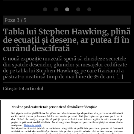
Poza
3
/ 5
Tabla lui Stephen Hawking, plină
de ecuații și desene, ar putea fi în
curând descifrată
O nouă expoziție muzeală speră să elucideze secretele
din spatele desenelor, glumelor și mesajelor codificate
de pe tabla lui Stephen Hawking, pe care fizicianul a
păstrat-o neatinsă timp de mai bine de 35 de ani. […]
Citește tot articolul
Nouă ne pasă ca datele tale personale să rămână confidențiale
Noi și partenerii noștri
1019
stocăm și/sau accesăm informații pe dispozitivul dvs., precum identificatorii
cookie unici pentru prelucrarea datelor cu caracter personal. Puteți accepta sau gestiona preferințele
Politica de confidenţialitate
Politica de cookies
Termeni şi condiţii
dvs. făcând clic mai jos, respectiv vă puteți opune utilizării unui interes legitim în orice moment pe
Echipa redacțională
Contact
Setări Cookies
pagina cu politica de confidențialitate. Aceste alegeri vor fi raportate partenerilor noștri și nu vă vor afecta
navigarea.
Mai multe detalii
Noi si partenerii nostri (retelele de socializare si agentiile de publicitate partenere, precum si furnizorii
nostri de servicii de date analitice) prelucram date pentru a permite website-ului sa functioneze, pentru a