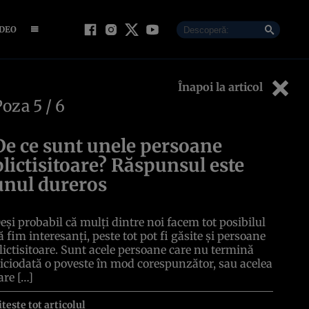
IDEO
Înapoi la articol
Poza
5
/ 6
De ce sunt unele persoane
plictisitoare? Răspunsul este
unul dureros
eși probabil că mulți dintre noi facem tot posibilul
ă fim interesanți, peste tot pot fi găsite și persoane
lictisitoare. Sunt acele persoane care nu termină
iciodată o poveste în mod corespunzător, sau acelea
are […]
itește tot articolul