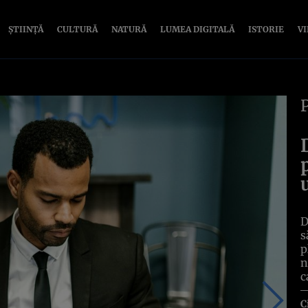
ȘTIINȚĂ
CULTURĂ
NATURĂ
LUMEA DIGITALĂ
ISTORIE
V
D
s
p
n
c
C