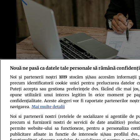
Nouă ne pasă ca datele tale personale să rămână confidenți
Noi și partenerii noștri
1019
stocăm și/sau accesăm informații pe
Foto: Pexels
precum identificatorii cookie unici pentru prelucrarea datelor c
Puteți accepta sau gestiona preferințele dvs. făcând clic mai jos,
opune utilizării unui interes legitim în orice moment pe pag
confidențialitate. Aceste alegeri vor fi raportate partenerilor noștr
navigarea.
Mai multe detalii
Noi si partenerii nostri (retelele de socializare si agentiile de p
precum si furnizorii nostri de servicii de date analitice) prel
Politica de conf
permite website-ului sa functioneze, pentru a personaliza conti
publicitare afisate in functie de interesele si/sau profilul dvs