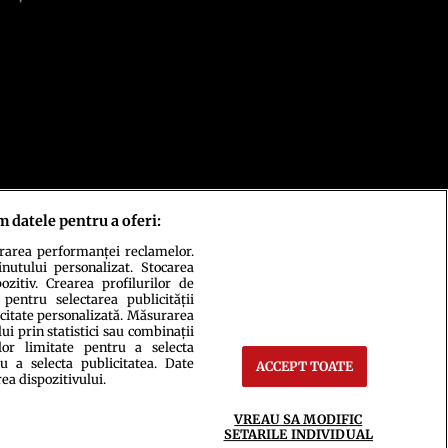
m datele pentru a oferi:
urarea performanței reclamelor.
inutului personalizat. Stocarea
zitiv. Crearea profilurilor de
 pentru selectarea publicității
icitate personalizată. Măsurarea
i prin statistici sau combinații
lor limitate pentru a selecta
u a selecta publicitatea. Date
ACCEPT TOATE
rea dispozitivului.
ct
Setări Cookies
VREAU SA MODIFIC
SETARILE INDIVIDUAL