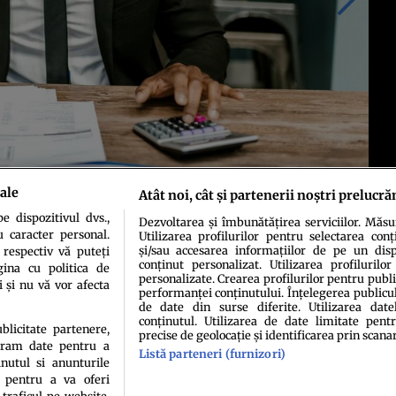
ale
Atât noi, cât și partenerii noștri prelucră
 dispozitivul dvs.,
Dezvoltarea și îmbunătățirea serviciilor. Măs
u caracter personal.
Utilizarea profilurilor pentru selectarea conț
și/sau accesarea informațiilor de pe un dispo
 respectiv vă puteți
conținut personalizat. Utilizarea profilurilor
ina cu politica de
personalizate. Crearea profilurilor pentru publ
i și nu vă vor afecta
performanței conținutului. Înțelegerea publiculu
de date din surse diferite. Utilizarea date
conținutul. Utilizarea de date limitate pentr
ublicitate partenere,
precise de geolocație și identificarea prin scana
ucram date pentru a
Listă parteneri (furnizori)
idenţialitate
Politica de cookies
Termeni şi condiţii
Echipa redacțională
Conta
nutul si anunturile
., pentru a va oferi