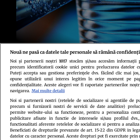
Nouă ne pasă ca datele tale personale să rămână confidenți
Foto: Pixabay
Noi și partenerii noștri
1017
stocăm și/sau accesăm informații pe
precum identificatorii cookie unici pentru prelucrarea datelor c
Puteți accepta sau gestiona preferințele dvs. făcând clic mai jos,
opune utilizării unui interes legitim în orice moment pe pag
confidențialitate. Aceste alegeri vor fi raportate partenerilor noștr
navigarea.
Mai multe detalii
Politica de conf
Noi si partenerii nostri (retelele de socializare si agentiile de p
precum si furnizorii nostri de servicii de date analitice) prel
permite website-ului sa functioneze, pentru a personaliza conti
publicitare afisate in functie de interesele si/sau profilul dvs
functionalitati aferente retelelor de socializare si pentru a analiza
Beneficiati de drepturile prevazute de art. 15-22 din GDPR in leg
datelor cu caracter personal. Aceste drepturi pot fi exercitate prin