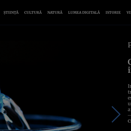
ȘTIINȚĂ
CULTURĂ
NATURĂ
LUMEA DIGITALĂ
ISTORIE
V
I
t
e
u
a
C