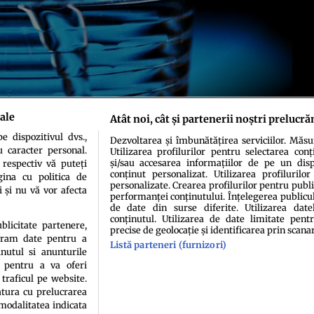
ale
Atât noi, cât și partenerii noștri prelucră
 dispozitivul dvs.,
Dezvoltarea și îmbunătățirea serviciilor. Măs
u caracter personal.
Utilizarea profilurilor pentru selectarea conț
și/sau accesarea informațiilor de pe un dispo
 respectiv vă puteți
conținut personalizat. Utilizarea profilurilor
ina cu politica de
personalizate. Crearea profilurilor pentru publ
i și nu vă vor afecta
performanței conținutului. Înțelegerea publiculu
de date din surse diferite. Utilizarea date
idenţialitate
Politica de cookies
Termeni şi condiţii
Echipa redacțională
Conta
conținutul. Utilizarea de date limitate pentr
ublicitate partenere,
precise de geolocație și identificarea prin scana
ucram date pentru a
Listă parteneri (furnizori)
nutul si anunturile
., pentru a va oferi
 traficul pe website.
atura cu prelucrarea
 modalitatea indicata