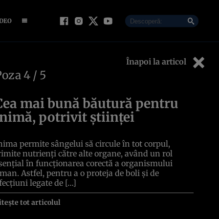
IDEO
Înapoi la articol
Poza
4
/ 5
Cea mai bună băutură pentru
inimă, potrivit științei
nima permite sângelui să circule în tot corpul,
rimite nutrienți către alte organe, având un rol
sențial în funcționarea corectă a organismului
man. Astfel, pentru a o proteja de boli și de
fecțiuni legate de […]
itește tot articolul