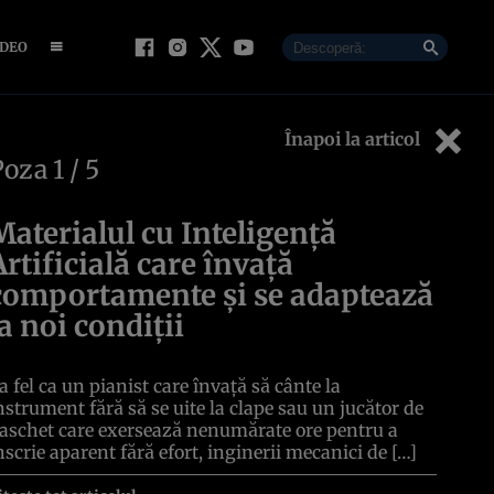
IDEO
Înapoi la articol
Poza
1
/ 5
Materialul cu Inteligență
Artificială care învață
comportamente și se adaptează
la noi condiții
a fel ca un pianist care învață să cânte la
nstrument fără să se uite la clape sau un jucător de
aschet care exersează nenumărate ore pentru a
nscrie aparent fără efort, inginerii mecanici de […]