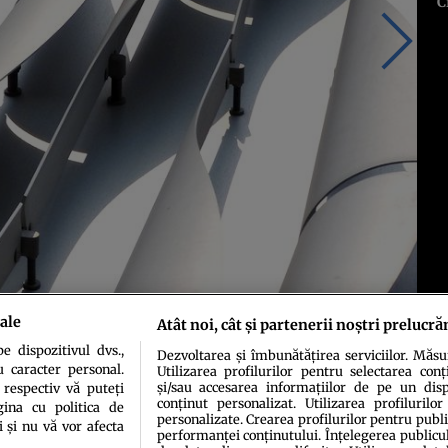
C
ale
Atât noi, cât și partenerii noștri prelucră
 dispozitivul dvs.,
Dezvoltarea și îmbunătățirea serviciilor. Măs
u caracter personal.
Utilizarea profilurilor pentru selectarea conț
și/sau accesarea informațiilor de pe un dispo
 respectiv vă puteți
conținut personalizat. Utilizarea profilurilor
ina cu politica de
personalizate. Crearea profilurilor pentru publ
i și nu vă vor afecta
performanței conținutului. Înțelegerea publiculu