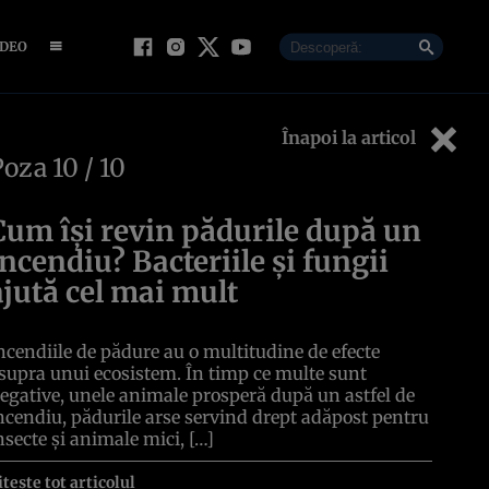
IDEO
Înapoi la articol
Poza
10
/ 10
Cum își revin pădurile după un
incendiu? Bacteriile și fungii
ajută cel mai mult
ncendiile de pădure au o multitudine de efecte
supra unui ecosistem. În timp ce multe sunt
egative, unele animale prosperă după un astfel de
ncendiu, pădurile arse servind drept adăpost pentru
nsecte și animale mici, […]
itește tot articolul