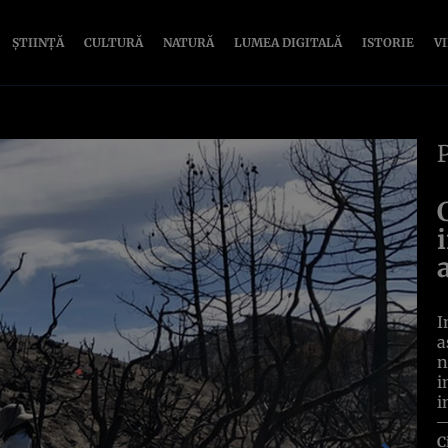
ȘTIINȚĂ
CULTURĂ
NATURĂ
LUMEA DIGITALĂ
ISTORIE
V
I
a
n
i
i
C