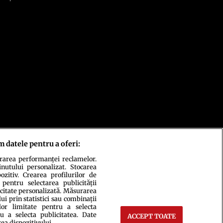
m datele pentru a oferi:
urarea performanței reclamelor.
inutului personalizat. Stocarea
zitiv. Crearea profilurilor de
 pentru selectarea publicității
icitate personalizată. Măsurarea
i prin statistici sau combinații
lor limitate pentru a selecta
u a selecta publicitatea. Date
ACCEPT TOATE
rea dispozitivului.