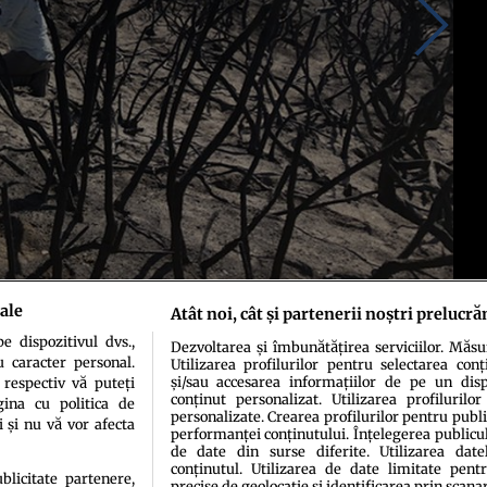
ale
Atât noi, cât și partenerii noștri prelucră
 dispozitivul dvs.,
Dezvoltarea și îmbunătățirea serviciilor. Măs
u caracter personal.
Utilizarea profilurilor pentru selectarea conț
și/sau accesarea informațiilor de pe un dispo
 respectiv vă puteți
conținut personalizat. Utilizarea profilurilor
ina cu politica de
personalizate. Crearea profilurilor pentru publ
i și nu vă vor afecta
performanței conținutului. Înțelegerea publiculu
de date din surse diferite. Utilizarea date
conținutul. Utilizarea de date limitate pentr
ublicitate partenere,
precise de geolocație și identificarea prin scana