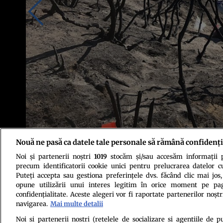
Nouă ne pasă ca datele tale personale să rămână confidenți
Noi și partenerii noștri
1019
stocăm și/sau accesăm informații pe
Foto: Sydney Glassman/UCR
precum identificatorii cookie unici pentru prelucrarea datelor c
Puteți accepta sau gestiona preferințele dvs. făcând clic mai jos,
opune utilizării unui interes legitim în orice moment pe pag
confidențialitate. Aceste alegeri vor fi raportate partenerilor noștr
navigarea.
Mai multe detalii
Noi si partenerii nostri (retelele de socializare si agentiile de p