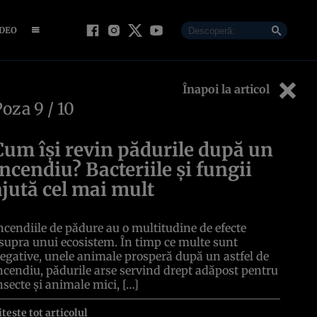
IDEO
Înapoi la articol
Poza
9
/ 10
Cum își revin pădurile după un
incendiu? Bacteriile și fungii
ajută cel mai mult
ncendiile de pădure au o multitudine de efecte
supra unui ecosistem. În timp ce multe sunt
egative, unele animale prosperă după un astfel de
ncendiu, pădurile arse servind drept adăpost pentru
nsecte și animale mici, […]
itește tot articolul