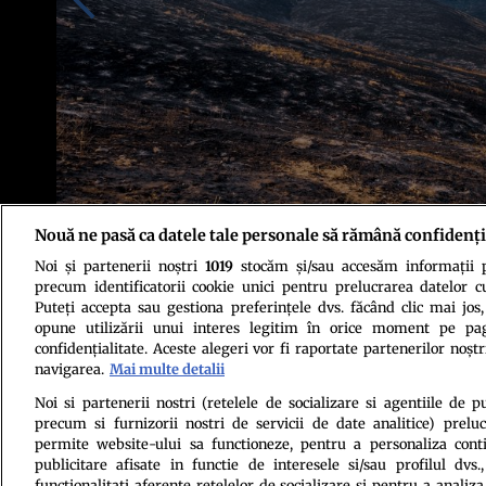
Nouă ne pasă ca datele tale personale să rămână confidenți
Noi și partenerii noștri
1019
stocăm și/sau accesăm informații pe
Foto: Pexels
precum identificatorii cookie unici pentru prelucrarea datelor c
Puteți accepta sau gestiona preferințele dvs. făcând clic mai jos,
opune utilizării unui interes legitim în orice moment pe pag
confidențialitate. Aceste alegeri vor fi raportate partenerilor noștr
navigarea.
Mai multe detalii
Noi si partenerii nostri (retelele de socializare si agentiile de p
precum si furnizorii nostri de servicii de date analitice) prel
Politica de conf
permite website-ului sa functioneze, pentru a personaliza conti
publicitare afisate in functie de interesele si/sau profilul dvs
functionalitati aferente retelelor de socializare si pentru a analiza