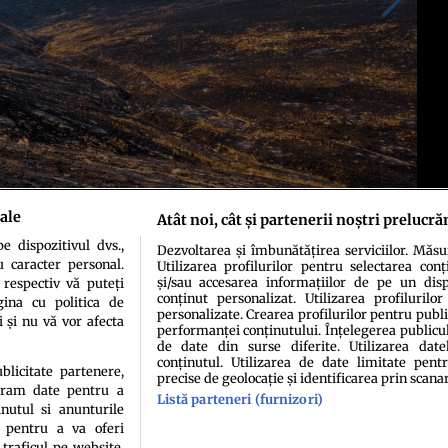
ale
Atât noi, cât și partenerii noștri prelucră
 dispozitivul dvs.,
Dezvoltarea și îmbunătățirea serviciilor. Măs
u caracter personal.
Utilizarea profilurilor pentru selectarea conț
și/sau accesarea informațiilor de pe un dispo
 respectiv vă puteți
conținut personalizat. Utilizarea profilurilor
ina cu politica de
personalizate. Crearea profilurilor pentru publ
i și nu vă vor afecta
performanței conținutului. Înțelegerea publiculu
de date din surse diferite. Utilizarea date
conținutul. Utilizarea de date limitate pentr
ublicitate partenere,
precise de geolocație și identificarea prin scana
ucram date pentru a
Listă parteneri (furnizori)
idenţialitate
Politica de cookies
Termeni şi condiţii
Echipa redacțională
Conta
nutul si anunturile
., pentru a va oferi
 traficul pe website.