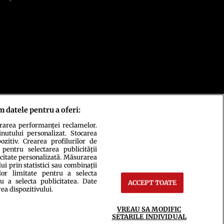
m datele pentru a oferi:
urarea performanței reclamelor.
inutului personalizat. Stocarea
zitiv. Crearea profilurilor de
 pentru selectarea publicității
icitate personalizată. Măsurarea
i prin statistici sau combinații
lor limitate pentru a selecta
u a selecta publicitatea. Date
ACCEPT TOATE
rea dispozitivului.
ct
Setări Cookies
VREAU SA MODIFIC
SETARILE INDIVIDUAL