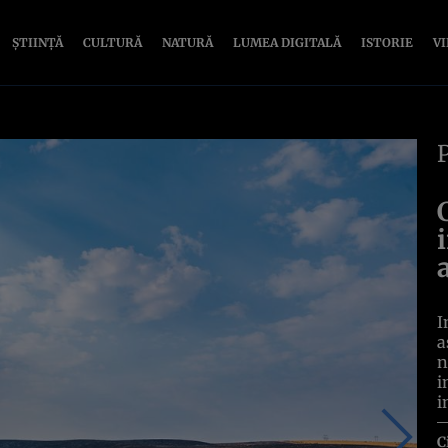
ȘTIINȚĂ
CULTURĂ
NATURĂ
LUMEA DIGITALĂ
ISTORIE
V
I
a
n
i
i
C