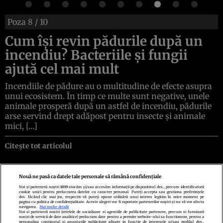
Poza
8
/ 10
Cum își revin pădurile după un
incendiu? Bacteriile și fungii
ajută cel mai mult
Incendiile de pădure au o multitudine de efecte asupra
unui ecosistem. În timp ce multe sunt negative, unele
animale prosperă după un astfel de incendiu, pădurile
arse servind drept adăpost pentru insecte și animale
mici, […]
Citește tot articolul
Nouă ne pasă ca datele tale personale să rămână confidențiale
Noi și partenerii noștri
1019
stocăm și/sau accesăm informații pe dispozitivul dvs., precum identificatorii
cookie unici pentru prelucrarea datelor cu caracter personal. Puteți accepta sau gestiona preferințele
Politica de confidenţialitate
Politica de cookies
Termeni şi condiţii
dvs. făcând clic mai jos, respectiv vă puteți opune utilizării unui interes legitim în orice moment pe
Echipa redacțională
Contact
Setări Cookies
pagina cu politica de confidențialitate. Aceste alegeri vor fi raportate partenerilor noștri și nu vă vor afecta
navigarea.
Mai multe detalii
Noi si partenerii nostri (retelele de socializare si agentiile de publicitate partenere, precum si furnizorii
nostri de servicii de date analitice) prelucram date pentru a permite website-ului sa functioneze, pentru a
personaliza continutul si anunturile publicitare afisate in functie de interesele si/sau profilul dvs.,