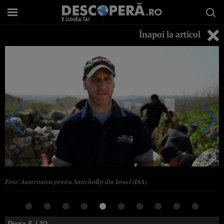
Înapoi la articol
Foto: Autoritatea pentru Antichități din Israel (IAA)
Poza
5
/ 10