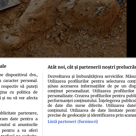
ale
Atât noi, cât și partenerii noștri prelucră
 dispozitivul dvs.,
Dezvoltarea și îmbunătățirea serviciilor. Măs
u caracter personal.
Utilizarea profilurilor pentru selectarea conț
și/sau accesarea informațiilor de pe un dispo
 respectiv vă puteți
conținut personalizat. Utilizarea profilurilor
ina cu politica de
personalizate. Crearea profilurilor pentru publ
i și nu vă vor afecta
performanței conținutului. Înțelegerea publiculu
de date din surse diferite. Utilizarea date
conținutul. Utilizarea de date limitate pentr
ublicitate partenere,
precise de geolocație și identificarea prin scana
ucram date pentru a
Listă parteneri (furnizori)
idenţialitate
Politica de cookies
Termeni şi condiţii
Echipa redacțională
Conta
nutul si anunturile
., pentru a va oferi