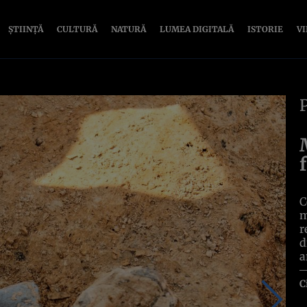
ȘTIINȚĂ
CULTURĂ
NATURĂ
LUMEA DIGITALĂ
ISTORIE
V
C
m
r
d
a
C