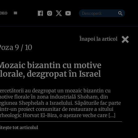
IDEO
Înapoi la articol
Poza
9
/ 10
Mozaic bizantin cu motive
florale, dezgropat în Israel
ercetătorii au dezgropat un mozaic bizantin cu
otive florale în zona industrială Shoham, din
egiunea Shephelah a Israelului. Săpăturile fac parte
intr-un proiect comunitar de restaurare a sitului
rheologic Horvat El-Bira, o așezare veche care […]
itește tot articolul