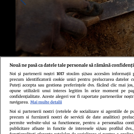
Nouă ne pasă ca datele tale personale să rămână confidenți
Noi și partenerii noștri
1017
stocăm și/sau accesăm informații pe
Credit foto: Shutterstock
precum identificatorii cookie unici pentru prelucrarea datelor c
Puteți accepta sau gestiona preferințele dvs. făcând clic mai jos,
opune utilizării unui interes legitim în orice moment pe pag
confidențialitate. Aceste alegeri vor fi raportate partenerilor noștr
navigarea.
Mai multe detalii
Noi si partenerii nostri (retelele de socializare si agentiile de p
precum si furnizorii nostri de servicii de date analitice) prel
Politica de conf
permite website-ului sa functioneze, pentru a personaliza conti
publicitare afisate in functie de interesele si/sau profilul dvs