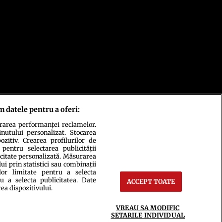
m datele pentru a oferi:
urarea performanței reclamelor.
inutului personalizat. Stocarea
zitiv. Crearea profilurilor de
 pentru selectarea publicității
icitate personalizată. Măsurarea
i prin statistici sau combinații
lor limitate pentru a selecta
u a selecta publicitatea. Date
ACCEPT TOATE
rea dispozitivului.
ct
Setări Cookies
VREAU SA MODIFIC
SETARILE INDIVIDUAL