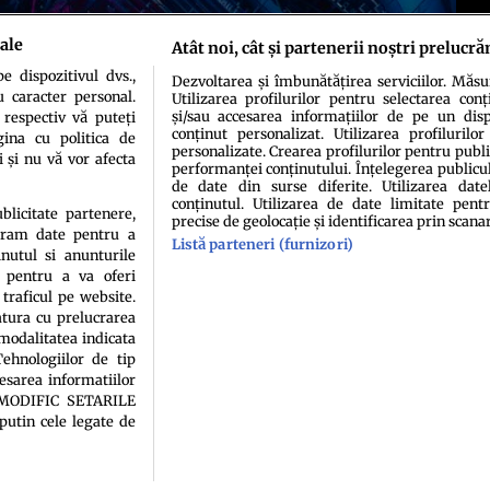
ale
Atât noi, cât și partenerii noștri prelucră
 dispozitivul dvs.,
Dezvoltarea și îmbunătățirea serviciilor. Măs
u caracter personal.
Utilizarea profilurilor pentru selectarea conț
și/sau accesarea informațiilor de pe un dispo
 respectiv vă puteți
conținut personalizat. Utilizarea profilurilor
ina cu politica de
personalizate. Crearea profilurilor pentru publ
i și nu vă vor afecta
performanței conținutului. Înțelegerea publiculu
de date din surse diferite. Utilizarea date
conținutul. Utilizarea de date limitate pentr
ublicitate partenere,
precise de geolocație și identificarea prin scana
ucram date pentru a
Listă parteneri (furnizori)
idenţialitate
Politica de cookies
Termeni şi condiţii
Echipa redacțională
Conta
nutul si anunturile
., pentru a va oferi
 traficul pe website.
atura cu prelucrarea
 modalitatea indicata
ehnologiilor de tip
cesarea informatiilor
A MODIFIC SETARILE
putin cele legate de
sau persoană (site-uri, instituţii mass-media, firme de monitorizare) nu poate reprodu
Decizia ONJN nr. 1598/16.09.2021. Jocurile de noroc sunt interzise minorilor.