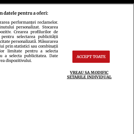
m datele pentru a oferi:
urarea performanței reclamelor.
inutului personalizat. Stocarea
zitiv. Crearea profilurilor de
 pentru selectarea publicității
icitate personalizată. Măsurarea
i prin statistici sau combinații
lor limitate pentru a selecta
u a selecta publicitatea. Date
ACCEPT TOATE
rea dispozitivului.
ct
Setări Cookies
VREAU SA MODIFIC
SETARILE INDIVIDUAL
ce integral scrierile publicistice purtătoare de Drepturi de Autor.