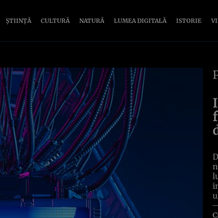
ȘTIINȚĂ
CULTURĂ
NATURĂ
LUMEA DIGITALĂ
ISTORIE
V
D
n
l
i
u
C