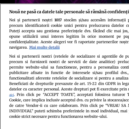
Nouă ne pasă ca datele tale personale să rămână confidenți
Noi și partenerii noștri
1017
stocăm și/sau accesăm informații pe
Sursa foto: Shutterstock
precum identificatorii cookie unici pentru prelucrarea datelor c
Puteți accepta sau gestiona preferințele dvs. făcând clic mai jos,
opune utilizării unui interes legitim în orice moment pe pag
confidențialitate. Aceste alegeri vor fi raportate partenerilor noștr
navigarea.
Mai multe detalii
Noi si partenerii nostri (retelele de socializare si agentiile de p
precum si furnizorii nostri de servicii de date analitice) prel
Politica de conf
permite website-ului sa functioneze, pentru a personaliza conti
publicitare afisate in functie de interesele si/sau profilul dvs
functionalitati aferente retelelor de socializare si pentru a analiza
Beneficiati de drepturile prevazute de art. 15-22 din GDPR in leg
datelor cu caracter personal. Aceste drepturi pot fi exercitate prin
. Prin click pe “ACCEPT TOATE”, acceptati folosirea tuturor T
aici
Cookie, care implica inclusiv acceptul dvs. cu privire la stocarea/ac
de catre Vendor-ii cu care colaboram. Prin click pe “VREAU S
INDIVIDUAL” puteti schimba preferintele in mod individual, mai 
Citarea se poate face în limita a 250 de semne. Nici o instituţie 
cookie strict necesare pentru functionarea website-ului.