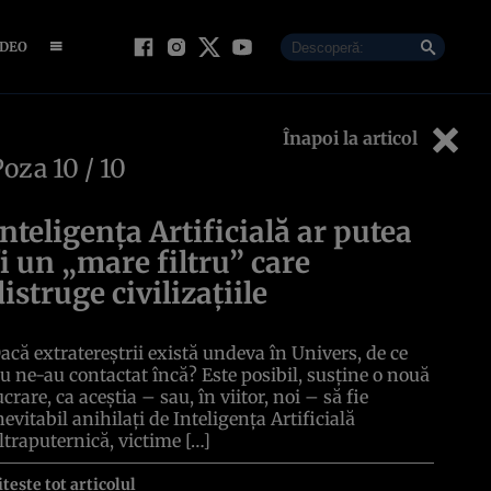
IDEO
Înapoi la articol
Poza
10
/ 10
Inteligența Artificială ar putea
fi un „mare filtru” care
distruge civilizațiile
acă extratereștrii există undeva în Univers, de ce
u ne-au contactat încă? Este posibil, susține o nouă
ucrare, ca aceștia – sau, în viitor, noi – să fie
nevitabil anihilați de Inteligența Artificială
ltraputernică, victime […]
itește tot articolul