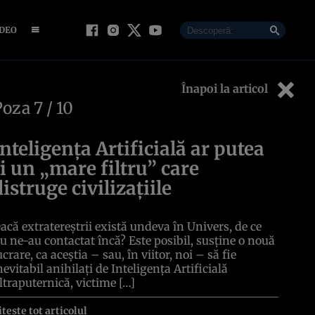
IDEO
Înapoi la articol
Poza
7
/ 10
Inteligența Artificială ar putea
fi un „mare filtru” care
distruge civilizațiile
acă extratereștrii există undeva în Univers, de ce
u ne-au contactat încă? Este posibil, susține o nouă
ucrare, ca aceștia – sau, în viitor, noi – să fie
nevitabil anihilați de Inteligența Artificială
ltraputernică, victime […]
itește tot articolul