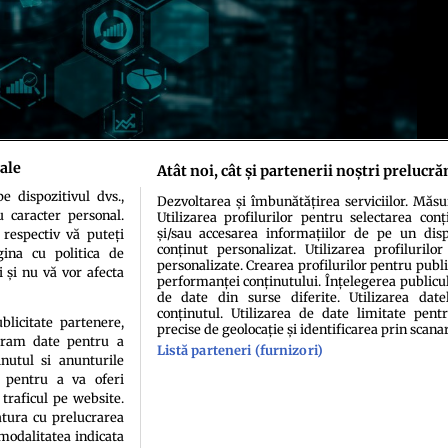
ale
Atât noi, cât și partenerii noștri prelucră
 dispozitivul dvs.,
Dezvoltarea și îmbunătățirea serviciilor. Măs
u caracter personal.
Utilizarea profilurilor pentru selectarea conț
și/sau accesarea informațiilor de pe un dispo
 respectiv vă puteți
conținut personalizat. Utilizarea profilurilor
ina cu politica de
personalizate. Crearea profilurilor pentru publ
i și nu vă vor afecta
performanței conținutului. Înțelegerea publiculu
de date din surse diferite. Utilizarea date
conținutul. Utilizarea de date limitate pentr
idenţialitate
Politica de cookies
Termeni şi condiţii
Echipa redacțională
Conta
ublicitate partenere,
precise de geolocație și identificarea prin scana
ucram date pentru a
Listă parteneri (furnizori)
nutul si anunturile
., pentru a va oferi
 traficul pe website.
atura cu prelucrarea
 modalitatea indicata