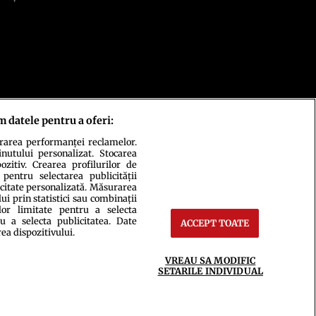
m datele pentru a oferi:
urarea performanței reclamelor.
inutului personalizat. Stocarea
zitiv. Crearea profilurilor de
 pentru selectarea publicității
icitate personalizată. Măsurarea
i prin statistici sau combinații
lor limitate pentru a selecta
u a selecta publicitatea. Date
ACCEPT TOATE
ct
Setări Cookies
rea dispozitivului.
VREAU SA MODIFIC
SETARILE INDIVIDUAL