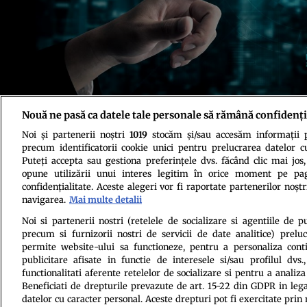
Nouă ne pasă ca datele tale personale să rămână confidenți
Foto: Shutterstock
Noi și partenerii noștri
1019
stocăm și/sau accesăm informații pe
precum identificatorii cookie unici pentru prelucrarea datelor c
Puteți accepta sau gestiona preferințele dvs. făcând clic mai jos,
opune utilizării unui interes legitim în orice moment pe pag
confidențialitate. Aceste alegeri vor fi raportate partenerilor noștr
navigarea.
Mai multe detalii
Politica de conf
Noi si partenerii nostri (retelele de socializare si agentiile de p
precum si furnizorii nostri de servicii de date analitice) prel
permite website-ului sa functioneze, pentru a personaliza conti
publicitare afisate in functie de interesele si/sau profilul dvs
functionalitati aferente retelelor de socializare si pentru a analiza
Beneficiati de drepturile prevazute de art. 15-22 din GDPR in leg
datelor cu caracter personal. Aceste drepturi pot fi exercitate prin