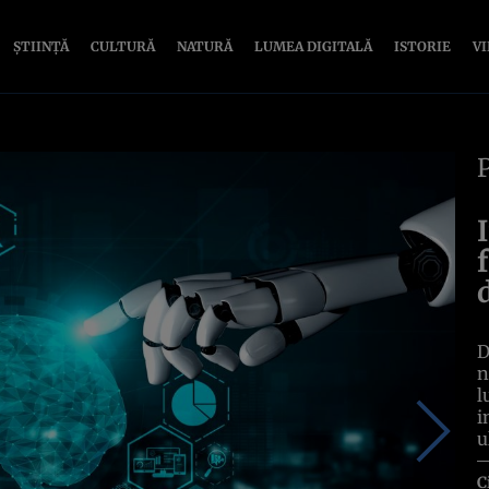
ȘTIINȚĂ
CULTURĂ
NATURĂ
LUMEA DIGITALĂ
ISTORIE
V
D
n
l
i
u
C