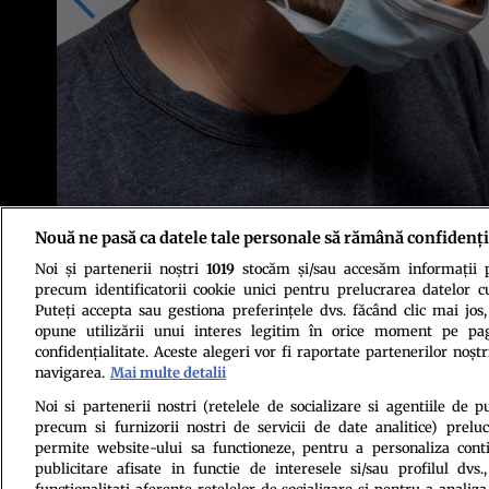
Nouă ne pasă ca datele tale personale să rămână confidenți
Noi și partenerii noștri
1019
stocăm și/sau accesăm informații pe
Foto: Shutterstock
precum identificatorii cookie unici pentru prelucrarea datelor c
Puteți accepta sau gestiona preferințele dvs. făcând clic mai jos,
opune utilizării unui interes legitim în orice moment pe pag
confidențialitate. Aceste alegeri vor fi raportate partenerilor noștr
navigarea.
Mai multe detalii
Noi si partenerii nostri (retelele de socializare si agentiile de p
precum si furnizorii nostri de servicii de date analitice) prel
Politica de conf
permite website-ului sa functioneze, pentru a personaliza conti
publicitare afisate in functie de interesele si/sau profilul dvs