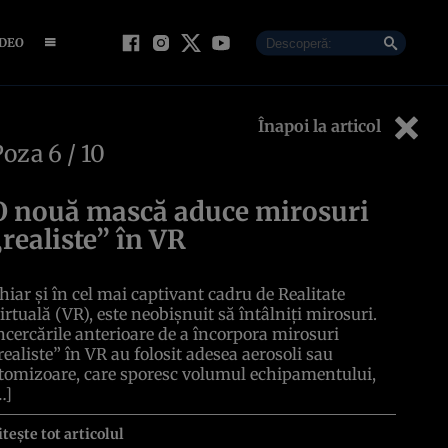
IDEO
Înapoi la articol
Poza
6
/ 10
O nouă mască aduce mirosuri
„realiste” în VR
hiar și în cel mai captivant cadru de Realitate
irtuală (VR), este neobișnuit să întâlniți mirosuri.
ncercările anterioare de a încorpora mirosuri
realiste” în VR au folosit adesea aerosoli sau
tomizoare, care sporesc volumul echipamentului,
…]
itește tot articolul