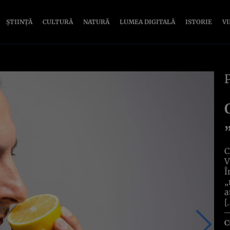
ȘTIINȚĂ
CULTURĂ
NATURĂ
LUMEA DIGITALĂ
ISTORIE
V
C
V
Î
„
a
[
C