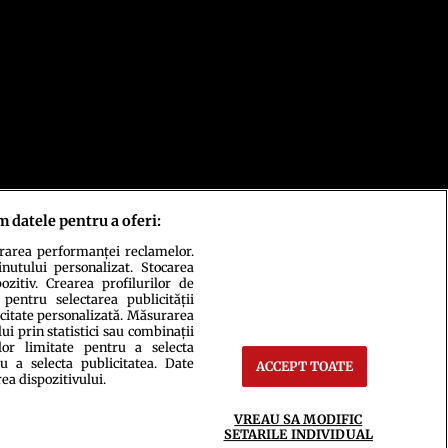
m datele pentru a oferi:
urarea performanței reclamelor.
inutului personalizat. Stocarea
zitiv. Crearea profilurilor de
 pentru selectarea publicității
icitate personalizată. Măsurarea
i prin statistici sau combinații
lor limitate pentru a selecta
u a selecta publicitatea. Date
ACCEPT TOATE
rea dispozitivului.
ct
Setări Cookies
VREAU SA MODIFIC
SETARILE INDIVIDUAL