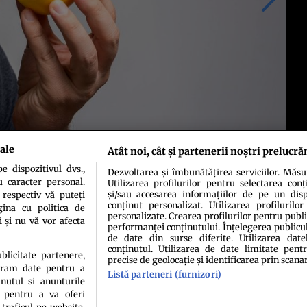
ale
Atât noi, cât și partenerii noștri prelucră
 dispozitivul dvs.,
Dezvoltarea și îmbunătățirea serviciilor. Măs
u caracter personal.
Utilizarea profilurilor pentru selectarea conț
și/sau accesarea informațiilor de pe un dispo
 respectiv vă puteți
conținut personalizat. Utilizarea profilurilor
ina cu politica de
personalizate. Crearea profilurilor pentru publ
i și nu vă vor afecta
performanței conținutului. Înțelegerea publiculu
de date din surse diferite. Utilizarea date
conținutul. Utilizarea de date limitate pentr
ublicitate partenere,
precise de geolocație și identificarea prin scana
ucram date pentru a
Listă parteneri (furnizori)
idenţialitate
Politica de cookies
Termeni şi condiţii
Echipa redacțională
Conta
nutul si anunturile
., pentru a va oferi