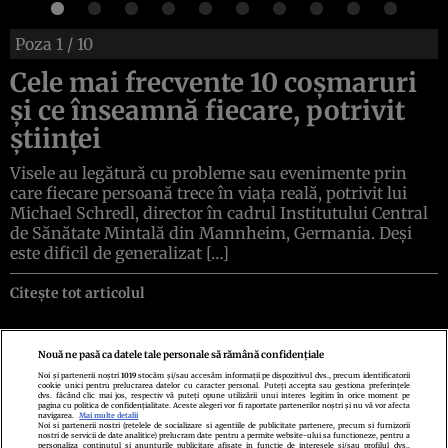
Poza
1
/ 10
Cele mai frecvente 10 coșmaruri
și ce înseamnă fiecare, potrivit
științei
Visele au legătură cu probleme sau evenimente prin
care fiecare persoană trece în viața reală, potrivit lui
Michael Schredl, director în cadrul Institutului Central
de Sănătate Mintală din Mannheim, Germania. Deși
este dificil de generalizat […]
Citește tot articolul
Nouă ne pasă ca datele tale personale să rămână confidențiale
Noi și partenerii noștri
1019
stocăm și/sau accesăm informații pe dispozitivul dvs., precum identificatorii
cookie unici pentru prelucrarea datelor cu caracter personal. Puteți accepta sau gestiona preferințele
Politica de confidenţialitate
Politica de cookies
Termeni şi condiţii
dvs. făcând clic mai jos, respectiv vă puteți opune utilizării unui interes legitim în orice moment pe
Echipa redacțională
Contact
Setări Cookies
pagina cu politica de confidențialitate. Aceste alegeri vor fi raportate partenerilor noștri și nu vă vor afecta
navigarea.
Mai multe detalii
Noi si partenerii nostri (retelele de socializare si agentiile de publicitate partenere, precum si furnizorii
nostri de servicii de date analitice) prelucram date pentru a permite website-ului sa functioneze, pentru a
personaliza continutul si anunturile publicitare afisate in functie de interesele si/sau profilul dvs.,