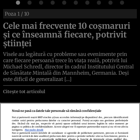
Poza
1
/ 10
Cele mai frecvente 10 coșmaruri
și ce înseamnă fiecare, potrivit
științei
Visele au legătură cu probleme sau evenimente prin
care fiecare persoană trece în viața reală, potrivit lui
Michael Schredl, director în cadrul Institutului Central
de Sănătate Mintală din Mannheim, Germania. Deși
este dificil de generalizat […]
Citește tot articolul
Nouă ne pasă ca datele tale personale să rămână confidențiale
Noi și partenerii noștri
1017
stocăm și/sau accesăm informații pe dispozitivul dvs., precum identificatorii
cookie unici pentru prelucrarea datelor cu caracter personal. Puteți accepta sau gestiona preferințele
Politica de confidenţialitate
Politica de cookies
Termeni şi condiţii
dvs. făcând clic mai jos, respectiv vă puteți opune utilizării unui interes legitim în orice moment pe
Echipa redacțională
Contact
Setări Cookies
pagina cu politica de confidențialitate. Aceste alegeri vor fi raportate partenerilor noștri și nu vă vor afecta
navigarea.
Mai multe detalii
Noi si partenerii nostri (retelele de socializare si agentiile de publicitate partenere, precum si furnizorii
nostri de servicii de date analitice) prelucram date pentru a permite website-ului sa functioneze, pentru a
personaliza continutul si anunturile publicitare afisate in functie de interesele si/sau profilul dvs.,