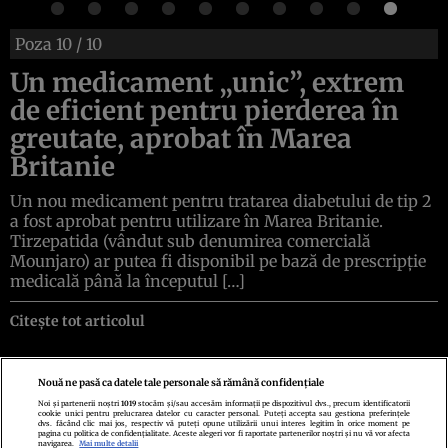
Poza
10
/ 10
Un medicament „unic”, extrem
de eficient pentru pierderea în
greutate, aprobat în Marea
Britanie
Un nou medicament pentru tratarea diabetului de tip 2
a fost aprobat pentru utilizare în Marea Britanie.
Tirzepatida (vândut sub denumirea comercială
Mounjaro) ar putea fi disponibil pe bază de prescripție
medicală până la începutul […]
Citește tot articolul
Nouă ne pasă ca datele tale personale să rămână confidențiale
Noi și partenerii noștri
1019
stocăm și/sau accesăm informații pe dispozitivul dvs., precum identificatorii
cookie unici pentru prelucrarea datelor cu caracter personal. Puteți accepta sau gestiona preferințele
Politica de confidenţialitate
Politica de cookies
Termeni şi condiţii
dvs. făcând clic mai jos, respectiv vă puteți opune utilizării unui interes legitim în orice moment pe
Echipa redacțională
Contact
Setări Cookies
pagina cu politica de confidențialitate. Aceste alegeri vor fi raportate partenerilor noștri și nu vă vor afecta
navigarea.
Mai multe detalii