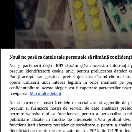
Nouă ne pasă ca datele tale personale să rămână confidenți
Noi și partenerii noștri
1017
stocăm și/sau accesăm informații pe
Foto: Envato
precum identificatorii cookie unici pentru prelucrarea datelor c
Puteți accepta sau gestiona preferințele dvs. făcând clic mai jos,
opune utilizării unui interes legitim în orice moment pe pag
confidențialitate. Aceste alegeri vor fi raportate partenerilor noștr
navigarea.
Mai multe detalii
Noi si partenerii nostri (retelele de socializare si agentiile de p
precum si furnizorii nostri de servicii de date analitice) prel
Politica de conf
permite website-ului sa functioneze, pentru a personaliza conti
publicitare afisate in functie de interesele si/sau profilul dvs
functionalitati aferente retelelor de socializare si pentru a analiza
Beneficiati de drepturile prevazute de art. 15-22 din GDPR in leg