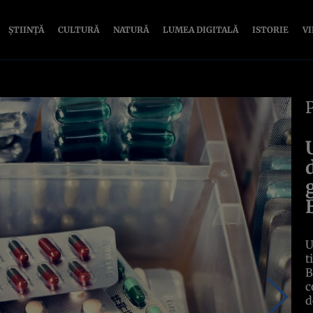
ȘTIINȚĂ
CULTURĂ
NATURĂ
LUMEA DIGITALĂ
ISTORIE
V
U
t
B
c
d