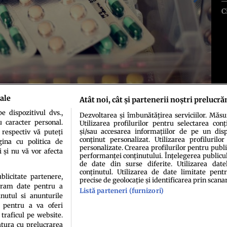
C
ale
Atât noi, cât și partenerii noștri prelucră
 dispozitivul dvs.,
Dezvoltarea și îmbunătățirea serviciilor. Măs
u caracter personal.
Utilizarea profilurilor pentru selectarea conț
și/sau accesarea informațiilor de pe un dispo
 respectiv vă puteți
conținut personalizat. Utilizarea profilurilor
ina cu politica de
personalizate. Crearea profilurilor pentru publ
i și nu vă vor afecta
performanței conținutului. Înțelegerea publiculu
de date din surse diferite. Utilizarea date
conținutul. Utilizarea de date limitate pentr
ublicitate partenere,
precise de geolocație și identificarea prin scana
ucram date pentru a
Listă parteneri (furnizori)
idenţialitate
Politica de cookies
Termeni şi condiţii
Echipa redacțională
Conta
nutul si anunturile
., pentru a va oferi
 traficul pe website.
atura cu prelucrarea