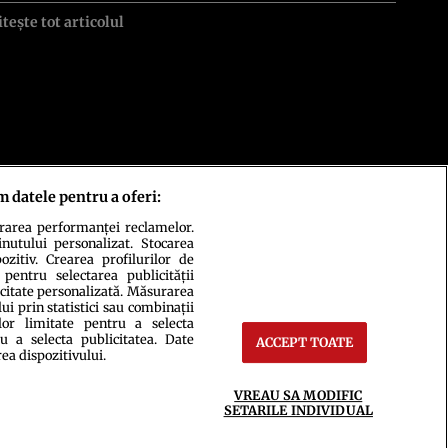
itește tot articolul
m datele pentru a oferi:
urarea performanței reclamelor.
inutului personalizat. Stocarea
zitiv. Crearea profilurilor de
 pentru selectarea publicității
icitate personalizată. Măsurarea
i prin statistici sau combinații
lor limitate pentru a selecta
u a selecta publicitatea. Date
ACCEPT TOATE
rea dispozitivului.
ct
Setări Cookies
VREAU SA MODIFIC
SETARILE INDIVIDUAL