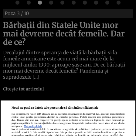
Poza
3
/ 10
Bărbații din Statele Unite mor
mai devreme decât femeile. Dar
de ce?
Decalajul dintre speranța de viață la bărbații și la
femeile americane este acum cel mai mare de la
mijlocul anilor 1990: aproape șase ani. De ce bărbații
mor mai devreme decât femeile? Pandemia și
supradozele […]
Citește tot articolul
Nouă ne pasă ca datele tale personale să rămână confidențiale
Noi și partenerii noștri
1019
stocăm și/sau accesăm informații pe dispozitivul dvs., precum identificatorii
cookie unici pentru prelucrarea datelor cu caracter personal. Puteți accepta sau gestiona preferințele
Politica de confidenţialitate
Politica de cookies
Termeni şi condiţii
dvs. făcând clic mai jos, respectiv vă puteți opune utilizării unui interes legitim în orice moment pe
Echipa redacțională
Contact
Setări Cookies
pagina cu politica de confidențialitate. Aceste alegeri vor fi raportate partenerilor noștri și nu vă vor afecta
navigarea.
Mai multe detalii
Noi si partenerii nostri (retelele de socializare si agentiile de publicitate partenere, precum si furnizorii
nostri de servicii de date analitice) prelucram date pentru a permite website-ului sa functioneze, pentru a
personaliza continutul si anunturile publicitare afisate in functie de interesele si/sau profilul dvs.,