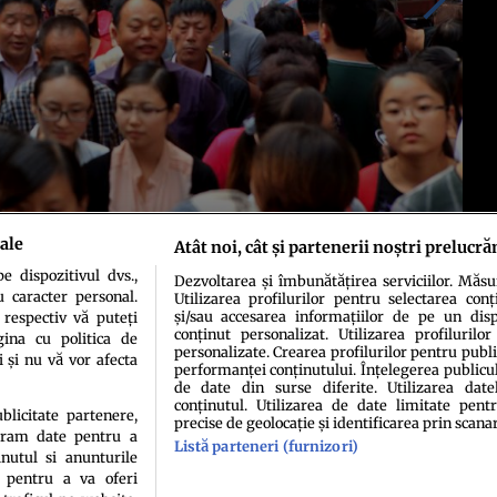
ale
Atât noi, cât și partenerii noștri prelucră
 dispozitivul dvs.,
Dezvoltarea și îmbunătățirea serviciilor. Măs
u caracter personal.
Utilizarea profilurilor pentru selectarea conț
și/sau accesarea informațiilor de pe un dispo
 respectiv vă puteți
conținut personalizat. Utilizarea profilurilor
ina cu politica de
personalizate. Crearea profilurilor pentru publ
i și nu vă vor afecta
performanței conținutului. Înțelegerea publiculu
de date din surse diferite. Utilizarea date
conținutul. Utilizarea de date limitate pentr
ublicitate partenere,
precise de geolocație și identificarea prin scana
ucram date pentru a
idenţialitate
Politica de cookies
Termeni şi condiţii
Echipa redacțională
Conta
Listă parteneri (furnizori)
nutul si anunturile
., pentru a va oferi