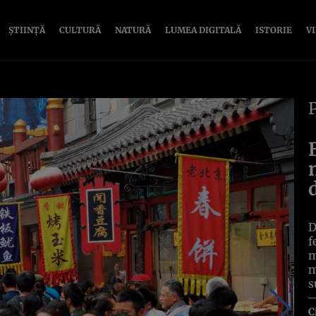
ȘTIINȚĂ
CULTURĂ
NATURĂ
LUMEA DIGITALĂ
ISTORIE
V
D
f
m
m
s
C