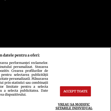
m datele pentru a oferi:
urarea performanței reclamelor.
inutului personalizat. Stocarea
zitiv. Crearea profilurilor de
 pentru selectarea publicității
icitate personalizată. Măsurarea
i prin statistici sau combinații
lor limitate pentru a selecta
u a selecta publicitatea. Date
ACCEPT TOATE
rea dispozitivului.
ct
Setări Cookies
VREAU SA MODIFIC
SETARILE INDIVIDUAL