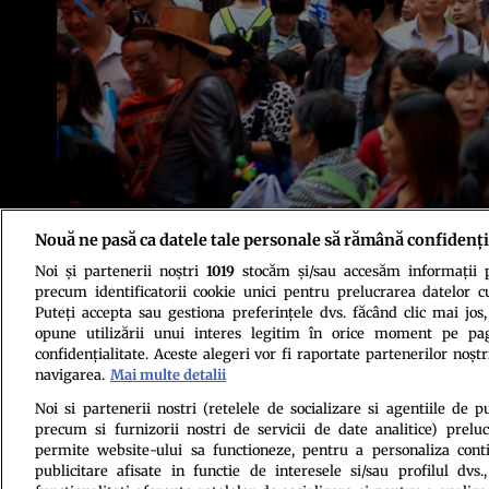
Nouă ne pasă ca datele tale personale să rămână confidenți
Noi și partenerii noștri
1019
stocăm și/sau accesăm informații pe
Foto: Shutterstock
precum identificatorii cookie unici pentru prelucrarea datelor c
Puteți accepta sau gestiona preferințele dvs. făcând clic mai jos,
opune utilizării unui interes legitim în orice moment pe pag
confidențialitate. Aceste alegeri vor fi raportate partenerilor noștr
navigarea.
Mai multe detalii
Noi si partenerii nostri (retelele de socializare si agentiile de p
precum si furnizorii nostri de servicii de date analitice) prel
Politica de conf
permite website-ului sa functioneze, pentru a personaliza conti
publicitare afisate in functie de interesele si/sau profilul dvs