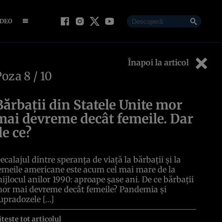
IDEO
Înapoi la articol
Poza
8
/ 10
Bărbații din Statele Unite mor
mai devreme decât femeile. Dar
de ce?
ecalajul dintre speranța de viață la bărbații și la
emeile americane este acum cel mai mare de la
ijlocul anilor 1990: aproape șase ani. De ce bărbații
or mai devreme decât femeile? Pandemia și
upradozele […]
itește tot articolul