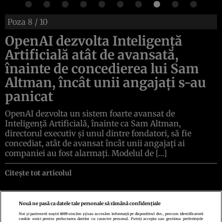
Poza
8
/ 10
OpenAI dezvolta Inteligență
Artificială atât de avansată,
înainte de concedierea lui Sam
Altman, încât unii angajați s-au
panicat
OpenAI dezvolta un sistem foarte avansat de
Inteligență Artificială, înainte ca Sam Altman,
directorul executiv și unul dintre fondatori, să fie
concediat, atât de avansat încât unii angajați ai
companiei au fost alarmați. Modelul de […]
Citește tot articolul
Nouă ne pasă ca datele tale personale să rămână confidențiale
Noi și partenerii noștri
1019
stocăm și/sau accesăm informații pe dispozitivul dvs., precum identificatorii
cookie unici pentru prelucrarea datelor cu caracter personal. Puteți accepta sau gestiona preferințele
Politica de confidenţialitate
Politica de cookies
Termeni şi condiţii