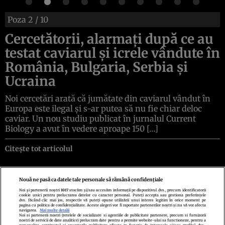
Poza
2
/ 10
Cercetătorii, alarmați după ce au
testat caviarul și icrele vândute în
România, Bulgaria, Serbia și
Ucraina
Noi cercetări arată că jumătate din caviarul vândut în
Europa este ilegal și s-ar putea să nu fie chiar deloc
caviar. Un nou studiu publicat în jurnalul Current
Biology a avut în vedere aproape 150 […]
Citește tot articolul
Nouă ne pasă ca datele tale personale să rămână confidențiale
Noi și partenerii noștri
1017
stocăm și/sau accesăm informații pe dispozitivul dvs., precum identificatorii
cookie unici pentru prelucrarea datelor cu caracter personal. Puteți accepta sau gestiona preferințele
Politica de confidenţialitate
Politica de cookies
Termeni şi condiţii
dvs. făcând clic mai jos, respectiv vă puteți opune utilizării unui interes legitim în orice moment pe
Echipa redacțională
Contact
Setări Cookies
pagina cu politica de confidențialitate. Aceste alegeri vor fi raportate partenerilor noștri și nu vă vor afecta
navigarea.
Mai multe detalii
Noi si partenerii nostri (retelele de socializare si agentiile de publicitate partenere, precum si furnizorii
nostri de servicii de date analitice) prelucram date pentru a permite website-ului sa functioneze, pentru a