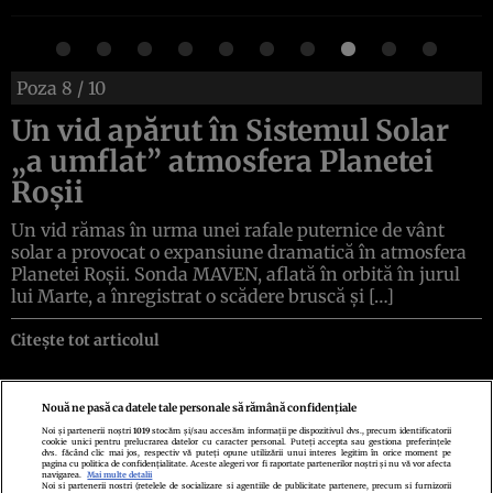
Poza
8
/ 10
Un vid apărut în Sistemul Solar
„a umflat” atmosfera Planetei
Roșii
Un vid rămas în urma unei rafale puternice de vânt
solar a provocat o expansiune dramatică în atmosfera
Planetei Roșii. Sonda MAVEN, aflată în orbită în jurul
lui Marte, a înregistrat o scădere bruscă și […]
Citește tot articolul
Nouă ne pasă ca datele tale personale să rămână confidențiale
Noi și partenerii noștri
1019
stocăm și/sau accesăm informații pe dispozitivul dvs., precum identificatorii
cookie unici pentru prelucrarea datelor cu caracter personal. Puteți accepta sau gestiona preferințele
Politica de confidenţialitate
Politica de cookies
Termeni şi condiţii
dvs. făcând clic mai jos, respectiv vă puteți opune utilizării unui interes legitim în orice moment pe
Echipa redacțională
Contact
Setări Cookies
pagina cu politica de confidențialitate. Aceste alegeri vor fi raportate partenerilor noștri și nu vă vor afecta
navigarea.
Mai multe detalii
Noi si partenerii nostri (retelele de socializare si agentiile de publicitate partenere, precum si furnizorii