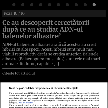
Poza
10
/ 10
Ce au descoperit cercetătorii
după ce au studiat ADN-ul
balenelor albastre?
ADN-ul balenelor albastre arată că acestea au creat
hibrizi cu alte specii. Acești hibrizi sunt mult mai
viabili reproductiv decât se credea anterior. Balenele
albastre (Balaenoptera musculus) sunt cele mai mari
animale din lume, capabile […]
Citește tot articolul
Nouă ne pasă ca datele tale personale să rămână confidențiale
Noi și partenerii noștri
1019
stocăm și/sau accesăm informații pe dispozitivul dvs., precum identificatorii
cookie unici pentru prelucrarea datelor cu caracter personal. Puteți accepta sau gestiona preferințele
Politica de confidenţialitate
Politica de cookies
Termeni şi condiţii
dvs. făcând clic mai jos, respectiv vă puteți opune utilizării unui interes legitim în orice moment pe
Echipa redacțională
Contact
Setări Cookies
pagina cu politica de confidențialitate. Aceste alegeri vor fi raportate partenerilor noștri și nu vă vor afecta
navigarea.
Mai multe detalii
Noi si partenerii nostri (retelele de socializare si agentiile de publicitate partenere, precum si furnizorii
nostri de servicii de date analitice) prelucram date pentru a permite website-ului sa functioneze, pentru a