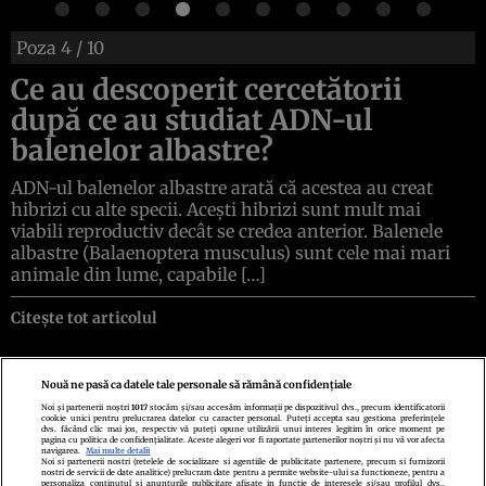
Poza
4
/ 10
Ce au descoperit cercetătorii
după ce au studiat ADN-ul
balenelor albastre?
ADN-ul balenelor albastre arată că acestea au creat
hibrizi cu alte specii. Acești hibrizi sunt mult mai
viabili reproductiv decât se credea anterior. Balenele
albastre (Balaenoptera musculus) sunt cele mai mari
animale din lume, capabile […]
Citește tot articolul
Nouă ne pasă ca datele tale personale să rămână confidențiale
Noi și partenerii noștri
1017
stocăm și/sau accesăm informații pe dispozitivul dvs., precum identificatorii
cookie unici pentru prelucrarea datelor cu caracter personal. Puteți accepta sau gestiona preferințele
Politica de confidenţialitate
Politica de cookies
Termeni şi condiţii
dvs. făcând clic mai jos, respectiv vă puteți opune utilizării unui interes legitim în orice moment pe
Echipa redacțională
Contact
Setări Cookies
pagina cu politica de confidențialitate. Aceste alegeri vor fi raportate partenerilor noștri și nu vă vor afecta
navigarea.
Mai multe detalii
Noi si partenerii nostri (retelele de socializare si agentiile de publicitate partenere, precum si furnizorii
nostri de servicii de date analitice) prelucram date pentru a permite website-ului sa functioneze, pentru a
personaliza continutul si anunturile publicitare afisate in functie de interesele si/sau profilul dvs.,